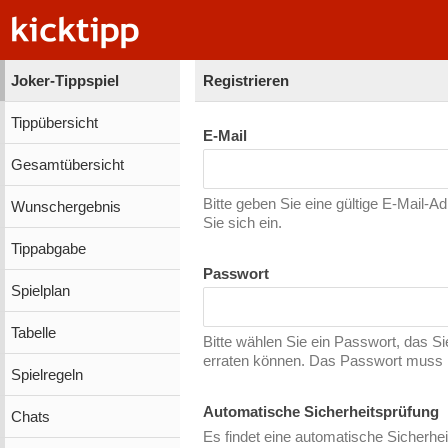
Joker-Tippspiel
Registrieren
Tippübersicht
E-Mail
Gesamtübersicht
Bitte geben Sie eine gültige E-Mail-A
Wunschergebnis
Sie sich ein.
Tippabgabe
Passwort
Spielplan
Tabelle
Bitte wählen Sie ein Passwort, das S
erraten können. Das Passwort muss m
Spielregeln
Automatische Sicherheitsprüfung
Chats
Es findet eine automatische Sicherhei