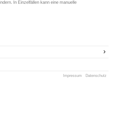
dern. In Einzelfällen kann eine manuelle
Impressum
Datenschutz