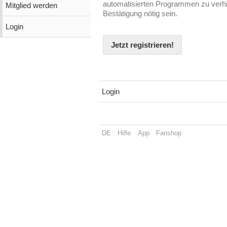
automatisierten Programmen zu verhin
Mitglied werden
Bestätigung nötig sein.
Login
Jetzt registrieren!
Login
DE
Hilfe
App
Fanshop