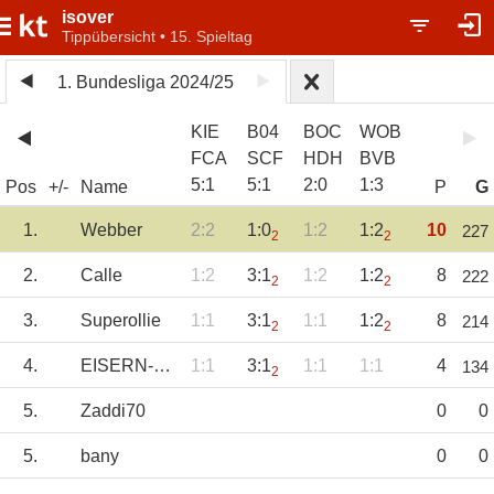
isover
Tippübersicht • 15. Spieltag
1. Bundesliga 2024/25
KIE
B04
BOC
WOB
FCA
SCF
HDH
BVB
5
:
1
5
:
1
2
:
0
1
:
3
Pos
+/-
Name
P
G
1.
Webber
2:2
1:0
1:2
1:2
10
227
2
2
2.
Calle
1:2
3:1
1:2
1:2
8
222
2
2
3.
Superollie
1:1
3:1
1:1
1:2
8
214
2
2
4.
EISERN-UNION
1:1
3:1
1:1
1:1
4
134
2
5.
Zaddi70
0
0
5.
bany
0
0