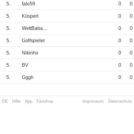
5.
falo59
0
0
5.
Küspert
0
0
5.
WettBaba1892
0
0
5.
Golfspieler
0
0
5.
Nikinho
0
0
5.
BV
0
0
5.
Gggh
0
0
DE
Hilfe
App
Fanshop
Impressum
Datenschutz