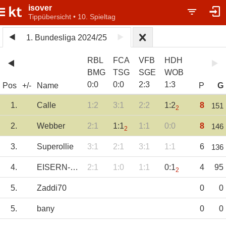
isover
Tippübersicht • 10. Spieltag
1. Bundesliga 2024/25
RBL
FCA
VFB
HDH
BMG
TSG
SGE
WOB
0
:
0
0
:
0
2
:
3
1
:
3
Pos
+/-
Name
P
G
1.
Calle
1:2
3:1
2:2
1:2
8
151
2
2.
Webber
2:1
1:1
1:1
0:0
8
146
2
3.
Superollie
3:1
2:1
3:1
1:1
6
136
4.
EISERN-UNION
2:1
1:0
1:1
0:1
4
95
2
5.
Zaddi70
0
0
5.
bany
0
0