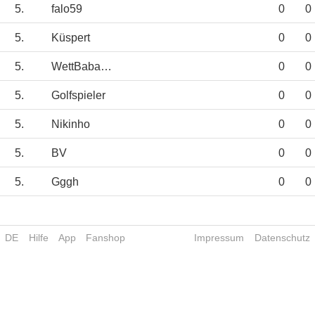
5.
falo59
0
0
5.
Küspert
0
0
5.
WettBaba1892
0
0
5.
Golfspieler
0
0
5.
Nikinho
0
0
5.
BV
0
0
5.
Gggh
0
0
DE
Hilfe
App
Fanshop
Impressum
Datenschutz