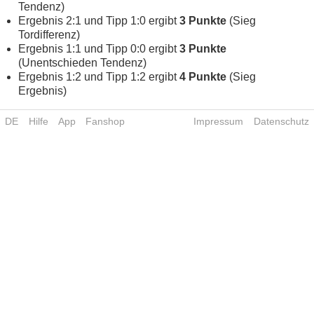
Tendenz)
Ergebnis 2:1 und Tipp 1:0 ergibt
3 Punkte
(Sieg
Tordifferenz)
Ergebnis 1:1 und Tipp 0:0 ergibt
3 Punkte
(Unentschieden Tendenz)
Ergebnis 1:2 und Tipp 1:2 ergibt
4 Punkte
(Sieg
Ergebnis)
DE
Hilfe
App
Fanshop
Impressum
Datenschutz