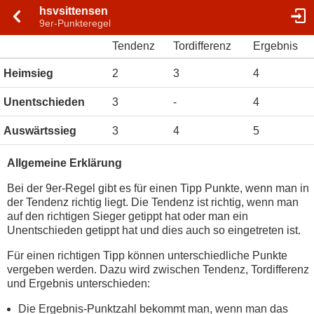
hsvsittensen
9er-Punkteregel
Tendenz
Tordifferenz
Ergebnis
Heimsieg
2
3
4
Unentschieden
3
-
4
Auswärtssieg
3
4
5
Allgemeine Erklärung
Bei der 9er-Regel gibt es für einen Tipp Punkte, wenn man in
der Tendenz richtig liegt. Die Tendenz ist richtig, wenn man
auf den richtigen Sieger getippt hat oder man ein
Unentschieden getippt hat und dies auch so eingetreten ist.
Für einen richtigen Tipp können unterschiedliche Punkte
vergeben werden. Dazu wird zwischen Tendenz, Tordifferenz
und Ergebnis unterschieden:
Die Ergebnis-Punktzahl bekommt man, wenn man das