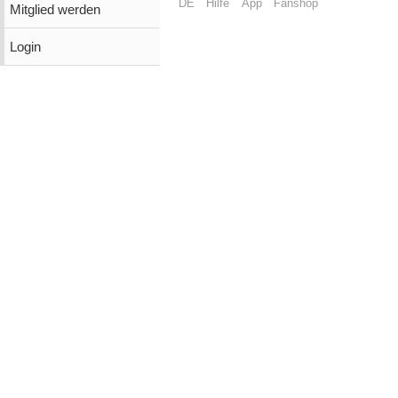
DE
Hilfe
App
Fanshop
Mitglied werden
Login