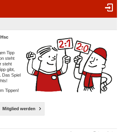
"Hsc
gen Tipp
on steht
r steht
ipp gibt,
. Das Spiel
hts!
im Tippen!
Mitglied werden