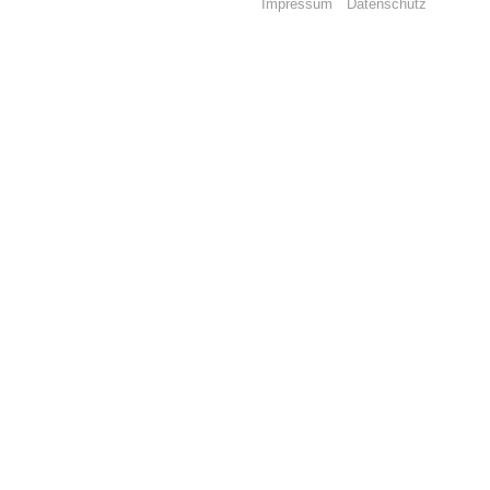
Impressum
Datenschutz