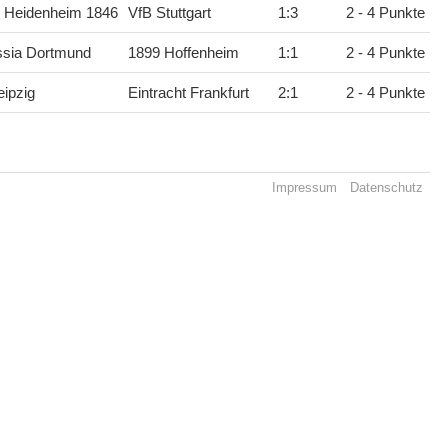
C Heidenheim 1846
VfB Stuttgart
1
:
3
2 - 4 Punkte
ssia Dortmund
1899 Hoffenheim
1
:
1
2 - 4 Punkte
ipzig
Eintracht Frankfurt
2
:
1
2 - 4 Punkte
Impressum
Datenschutz