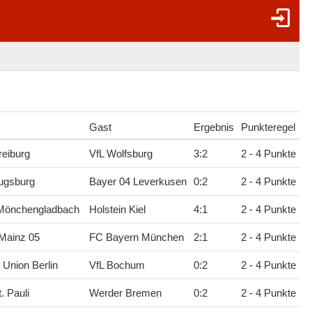
Gast
Ergebnis
Punkteregel
eiburg
VfL Wolfsburg
3
:
2
2 - 4 Punkte
ugsburg
Bayer 04 Leverkusen
0
:
2
2 - 4 Punkte
 Mönchengladbach
Holstein Kiel
4
:
1
2 - 4 Punkte
Mainz 05
FC Bayern München
2
:
1
2 - 4 Punkte
 Union Berlin
VfL Bochum
0
:
2
2 - 4 Punkte
. Pauli
Werder Bremen
0
:
2
2 - 4 Punkte