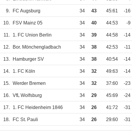
9.
FC Augsburg
34
43
45:61
-16
10.
FSV Mainz 05
34
40
44:53
-9
11.
1. FC Union Berlin
34
39
44:58
-14
12.
Bor. Mönchengladbach
34
38
42:53
-11
13.
Hamburger SV
34
38
40:54
-14
14.
1. FC Köln
34
32
49:63
-14
15.
Werder Bremen
34
32
37:60
-23
16.
VfL Wolfsburg
34
29
45:69
-24
17.
1. FC Heidenheim 1846
34
26
41:72
-31
18.
FC St. Pauli
34
26
29:60
-31