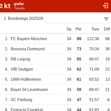
gwfw
Tabelle
1. Bundesliga 2025/26
Sp
Pkt
Tore
Diff
1.
FC Bayern München
34
89
122:36
86
2.
Borussia Dortmund
34
73
70:34
36
3.
RB Leipzig
34
65
66:47
19
4.
VfB Stuttgart
34
62
71:49
22
5.
1899 Hoffenheim
34
61
65:52
13
6.
Bayer 04 Leverkusen
34
59
68:47
21
7.
SC Freiburg
34
47
51:57
-6
8.
Eintracht Frankfurt
34
44
61:65
-4