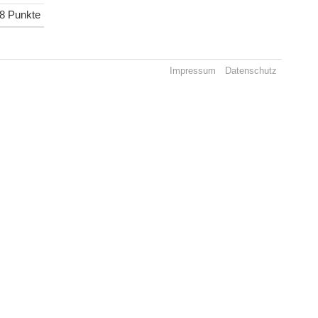
8 Punkte
Impressum
Datenschutz