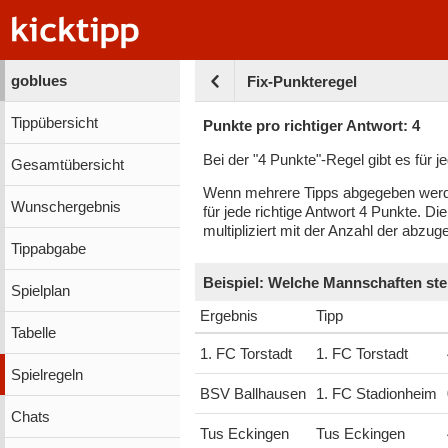
goblues
Fix-Punkteregel
Tippübersicht
Punkte pro richtiger Antwort: 4
Bei der "4 Punkte"-Regel gibt es für j
Gesamtübersicht
Wenn mehrere Tipps abgegeben werden,
Wunschergebnis
für jede richtige Antwort 4 Punkte. D
multipliziert mit der Anzahl der abzu
Tippabgabe
Beispiel: Welche Mannschaften st
Spielplan
Ergebnis
Tipp
Tabelle
1. FC Torstadt
1. FC Torstadt
Spielregeln
BSV Ballhausen
1. FC Stadionheim
Chats
Tus Eckingen
Tus Eckingen