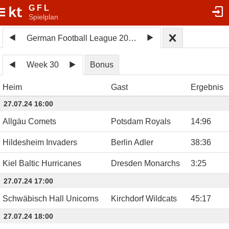
G F L
Spielplan
German Football League 2024
Week 30
Bonus
Heim
Gast
Ergebnis
27.07.24 16:00
Allgäu Comets
Potsdam Royals
14
:
96
Hildesheim Invaders
Berlin Adler
38
:
36
Kiel Baltic Hurricanes
Dresden Monarchs
3
:
25
27.07.24 17:00
Schwäbisch Hall Unicorns
Kirchdorf Wildcats
45
:
17
27.07.24 18:00