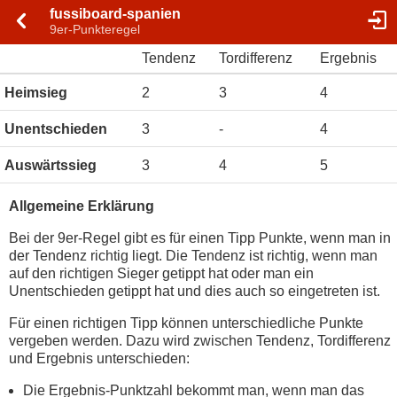
fussiboard-spanien
9er-Punkteregel
Tendenz
Tordifferenz
Ergebnis
Heimsieg
2
3
4
Unentschieden
3
-
4
Auswärtssieg
3
4
5
Allgemeine Erklärung
Bei der 9er-Regel gibt es für einen Tipp Punkte, wenn man in
der Tendenz richtig liegt. Die Tendenz ist richtig, wenn man
auf den richtigen Sieger getippt hat oder man ein
Unentschieden getippt hat und dies auch so eingetreten ist.
Für einen richtigen Tipp können unterschiedliche Punkte
vergeben werden. Dazu wird zwischen Tendenz, Tordifferenz
und Ergebnis unterschieden:
Die Ergebnis-Punktzahl bekommt man, wenn man das