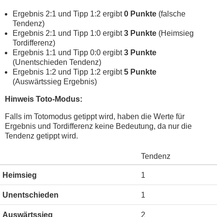
Ergebnis 2:1 und Tipp 1:2 ergibt
0 Punkte
(falsche
Tendenz)
Ergebnis 2:1 und Tipp 1:0 ergibt
3 Punkte
(Heimsieg
Tordifferenz)
Ergebnis 1:1 und Tipp 0:0 ergibt
3 Punkte
(Unentschieden Tendenz)
Ergebnis 1:2 und Tipp 1:2 ergibt
5 Punkte
(Auswärtssieg Ergebnis)
Hinweis Toto-Modus:
Falls im Totomodus getippt wird, haben die Werte für
Ergebnis und Tordifferenz keine Bedeutung, da nur die
Tendenz getippt wird.
Tendenz
Heimsieg
1
Unentschieden
1
Auswärtssieg
2