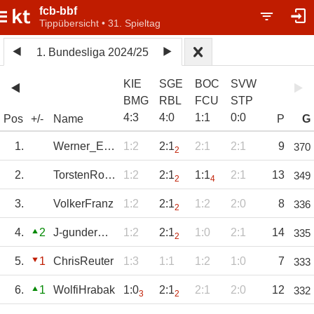
fcb-bbf
Tippübersicht • 31. Spieltag
1. Bundesliga 2024/25
KIE
SGE
BOC
SVW
BMG
RBL
FCU
STP
4
:
3
4
:
0
1
:
1
0
:
0
Pos
+/-
Name
P
G
1.
Werner_Ehemann
1:2
2:1
2:1
2:1
9
370
2
2.
TorstenRossel
1:2
2:1
1:1
2:1
13
349
2
4
3.
VolkerFranz
1:2
2:1
1:2
2:0
8
336
2
4.
2
J-gundermann
1:2
2:1
1:0
2:1
14
335
2
5.
1
ChrisReuter
1:3
1:1
1:2
1:0
7
333
6.
1
WolfiHrabak
1:0
2:1
2:1
2:0
12
332
3
2