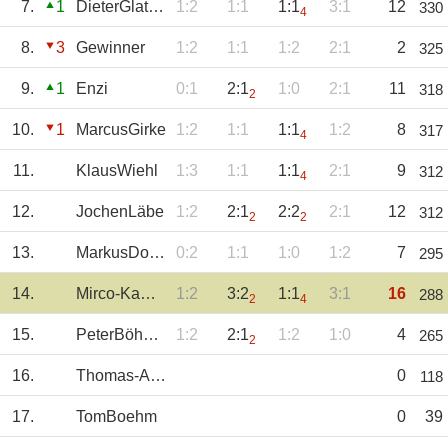
7.
1
DieterGlatzer
1:2
1:1
1:1
3:1
12
330
4
8.
3
Gewinner
1:2
1:1
1:2
2:1
2
325
9.
1
Enzi
0:1
2:1
1:0
2:1
11
318
2
10.
1
MarcusGirke
1:2
1:1
1:1
1:2
8
317
4
11.
KlausWiehl
1:3
1:1
1:1
2:1
9
312
4
12.
JochenLäbe
1:2
2:1
2:2
2:1
12
312
2
2
13.
MarkusDollfuss
0:2
1:1
1:0
1:2
7
295
14.
Mirco-Kammerer
1:2
3:2
1:1
3:1
16
288
2
4
15.
PeterBöhmländer
1:2
2:1
1:2
1:0
4
265
2
16.
Thomas-Auerochs
0
118
17.
TomBoehm
0
39