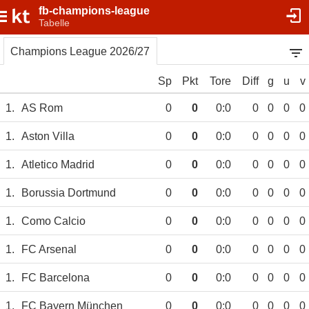
fb-champions-league
Tabelle
Champions League 2026/27
Sp
Pkt
Tore
Diff
g
u
v
1.
AS Rom
0
0
0:0
0
0
0
0
1.
Aston Villa
0
0
0:0
0
0
0
0
1.
Atletico Madrid
0
0
0:0
0
0
0
0
1.
Borussia Dortmund
0
0
0:0
0
0
0
0
1.
Como Calcio
0
0
0:0
0
0
0
0
1.
FC Arsenal
0
0
0:0
0
0
0
0
1.
FC Barcelona
0
0
0:0
0
0
0
0
1.
FC Bayern München
0
0
0:0
0
0
0
0