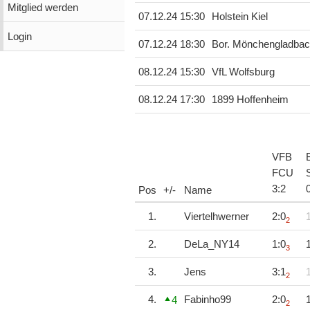
Mitglied werden
07.12.24 15:30
Holstein Kiel
Login
07.12.24 18:30
Bor. Mönchengladba
08.12.24 15:30
VfL Wolfsburg
08.12.24 17:30
1899 Hoffenheim
VFB
FCU
3
:
2
Pos
+/-
Name
1.
Viertelhwerner
2:0
2
2.
DeLa_NY14
1:0
3
3.
Jens
3:1
2
4.
Fabinho99
2:0
4
2