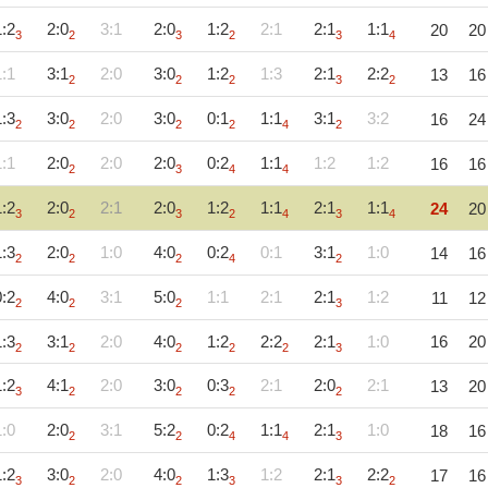
1:2
2:0
3:1
2:0
1:2
2:1
2:1
1:1
20
20
3
2
3
2
3
4
1:1
3:1
2:0
3:0
1:2
1:3
2:1
2:2
13
16
2
2
2
3
2
1:3
3:0
2:0
3:0
0:1
1:1
3:1
3:2
16
24
2
2
2
2
4
2
1:1
2:0
2:0
2:0
0:2
1:1
1:2
1:2
16
16
2
3
4
4
1:2
2:0
2:1
2:0
1:2
1:1
2:1
1:1
24
20
3
2
3
2
4
3
4
1:3
2:0
1:0
4:0
0:2
0:1
3:1
1:0
14
16
2
2
2
4
2
0:2
4:0
3:1
5:0
1:1
2:1
2:1
1:2
11
12
2
2
2
3
1:3
3:1
2:0
4:0
1:2
2:2
2:1
1:0
16
20
2
2
2
2
2
3
1:2
4:1
2:0
3:0
0:3
2:1
2:0
2:1
13
20
3
2
2
2
2
1:0
2:0
3:1
5:2
0:2
1:1
2:1
1:0
18
16
2
2
4
4
3
1:2
3:0
2:0
4:0
1:3
1:2
2:1
2:2
17
16
3
2
2
3
3
2