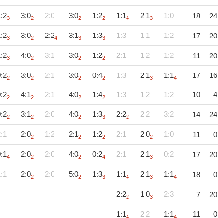
1:2
3:0
2:0
3:0
1:2
1:1
2:1
1:0
18
24
3
2
2
2
4
3
1:2
3:0
2:2
3:1
1:3
1:3
1:1
1:2
17
20
3
2
4
3
3
1:2
4:0
3:1
3:0
1:2
2:1
1:2
1:2
11
20
3
2
2
2
0:2
3:0
2:1
3:0
0:4
1:3
2:1
1:1
17
16
2
2
2
2
3
4
0:2
4:1
2:1
4:0
1:4
1:3
1:2
1:2
10
4
2
2
2
2
0:2
3:1
2:0
4:0
1:3
2:2
2:2
3:2
14
24
2
2
2
3
2
2:1
2:0
1:2
2:1
1:2
2:1
2:0
1:0
11
0
2
2
2
2
0:1
2:0
2:0
4:0
0:2
2:1
2:1
0:2
17
20
4
2
2
4
3
1:1
2:0
2:0
5:0
1:3
1:1
2:1
1:1
18
0
2
2
3
4
3
4
2:2
1:0
2:3
7
20
2
3
1:1
2:2
1:1
11
0
4
4