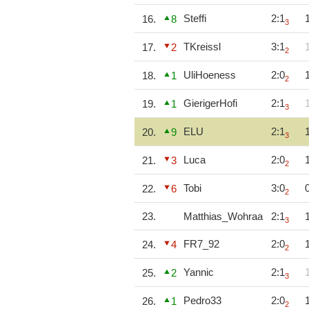
Steffi
2:1
16.
8
3
TKreissl
3:1
17.
2
2
UliHoeness
2:0
18.
1
2
GierigerHofi
2:1
19.
1
3
ELU
2:1
20.
9
3
Luca
2:0
21.
3
2
Tobi
3:0
22.
6
2
23.
Matthias_Wohraa
2:1
3
FR7_92
2:0
24.
4
2
Yannic
2:1
25.
2
3
Pedro33
2:0
26.
1
2