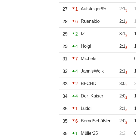
Aufsteiger99
2:1
27.
1
3
Ruenaldo
2:1
28.
6
3
IZ
3:1
29.
2
2
Holgi
2:1
29.
4
3
Michèle
31.
7
JannisWelk
2:1
32.
4
3
BFCHD
3:0
33.
2
2
Der_Kaiser
2:0
34.
4
2
Luddi
2:1
35.
1
3
BerndSchüßler
2:0
35.
6
2
Müller25
2:2
35.
1