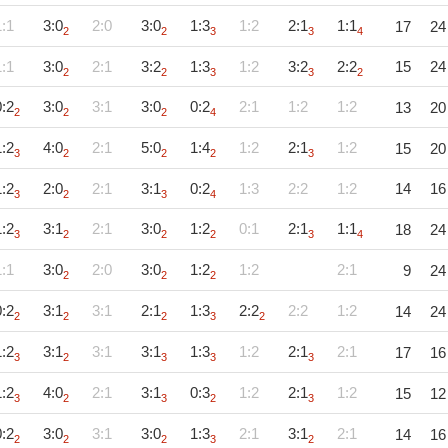
1:1
3:0
2:0
3:0
1:3
1:2
2:1
1:1
17
24
2
2
3
3
4
1:1
3:0
2:1
3:2
1:3
1:2
3:2
2:2
15
24
2
2
3
3
2
0:2
3:0
3:1
3:0
0:2
2:1
1:2
1:2
13
20
2
2
2
4
1:2
4:0
2:1
5:0
1:4
1:2
2:1
1:2
15
20
3
2
2
2
3
1:2
2:0
2:1
3:1
0:2
1:3
2:2
1:2
14
16
3
2
3
4
1:2
3:1
2:1
3:0
1:2
0:1
2:1
1:1
18
24
3
2
2
2
3
4
1:1
3:0
2:0
3:0
1:2
1:2
2:1
9
24
2
2
2
0:2
3:1
3:1
2:1
1:3
2:2
2:2
1:2
14
24
2
2
2
3
2
1:2
3:1
3:1
3:1
1:3
1:2
2:1
2:1
17
16
3
2
3
3
3
1:2
4:0
2:1
3:1
0:3
1:2
2:1
1:2
15
12
3
2
3
2
3
0:2
3:0
3:1
3:0
1:3
2:1
3:1
2:1
14
16
2
2
2
3
2