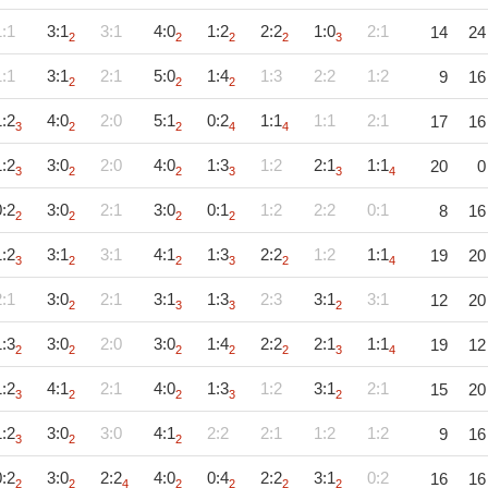
1:1
3:1
3:1
4:0
1:2
2:2
1:0
2:1
14
24
2
2
2
2
3
1:1
3:1
2:1
5:0
1:4
1:3
2:2
1:2
9
16
2
2
2
1:2
4:0
2:0
5:1
0:2
1:1
1:1
2:1
17
16
3
2
2
4
4
1:2
3:0
2:0
4:0
1:3
1:2
2:1
1:1
20
0
3
2
2
3
3
4
0:2
3:0
2:1
3:0
0:1
1:2
2:2
0:1
8
16
2
2
2
2
1:2
3:1
3:1
4:1
1:3
2:2
1:2
1:1
19
20
3
2
2
3
2
4
2:1
3:0
2:1
3:1
1:3
2:3
3:1
3:1
12
20
2
3
3
2
1:3
3:0
2:0
3:0
1:4
2:2
2:1
1:1
19
12
2
2
2
2
2
3
4
1:2
4:1
2:1
4:0
1:3
1:2
3:1
2:1
15
20
3
2
2
3
2
1:2
3:0
3:0
4:1
2:2
2:1
1:2
1:2
9
16
3
2
2
0:2
3:0
2:2
4:0
0:4
2:2
3:1
0:2
16
16
2
2
4
2
2
2
2