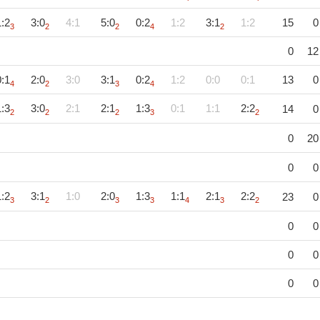
1:2
3:0
4:1
5:0
0:2
1:2
3:1
1:2
15
0
3
2
2
4
2
0
12
0:1
2:0
3:0
3:1
0:2
1:2
0:0
0:1
13
0
4
2
3
4
1:3
3:0
2:1
2:1
1:3
0:1
1:1
2:2
14
0
2
2
2
3
2
0
20
0
0
1:2
3:1
1:0
2:0
1:3
1:1
2:1
2:2
23
0
3
2
3
3
4
3
2
0
0
0
0
0
0