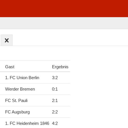
Gast
Ergebnis
1. FC Union Berlin
3
:
2
Werder Bremen
0
:
1
FC St. Pauli
2
:
1
FC Augsburg
2
:
2
1. FC Heidenheim 1846
4
:
2