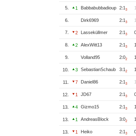
5.
Babbabubbadioup
2:1
1
3
6.
Dirk6969
2:1
3
7.
Lasseküllmer
2:1
2
3
8.
AlexWitt13
2:1
2
3
9.
Volland95
2:0
2
SebastianSchaub
3:1
10.
3
2
Daniel86
2:1
11.
7
3
JD67
2:1
12.
1
3
Gizmo15
2:1
13.
4
3
AndreasBlock
3:0
13.
1
2
Heiko
2:1
13.
1
3