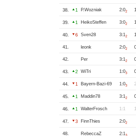
P.Wozniak
2:0
38.
1
2
HeikoSteffen
3:0
39.
1
2
Sven28
3:1
40.
6
2
41.
leonk
2:0
2
42.
Per
3:1
2
WiTri
1:0
43.
2
3
Bayern-Bazi-69
1:0
44.
1
3
Maddin78
3:1
45.
1
2
WalterFrosch
1:1
46.
1
FinnThies
2:0
47.
3
2
48.
RebeccaZ
2:1
3