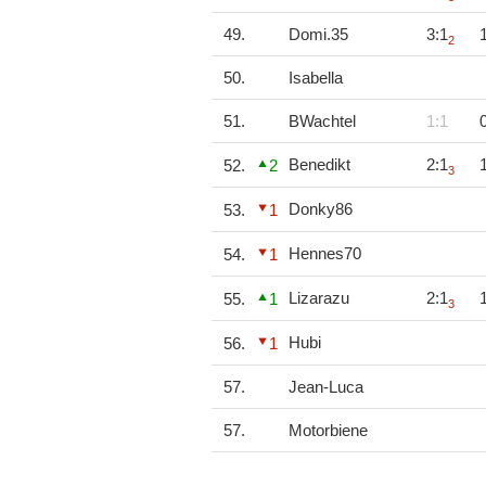
49.
Domi.35
3:1
2
50.
Isabella
51.
BWachtel
1:1
Benedikt
2:1
52.
2
3
Donky86
53.
1
Hennes70
54.
1
Lizarazu
2:1
55.
1
3
Hubi
56.
1
57.
Jean-Luca
57.
Motorbiene