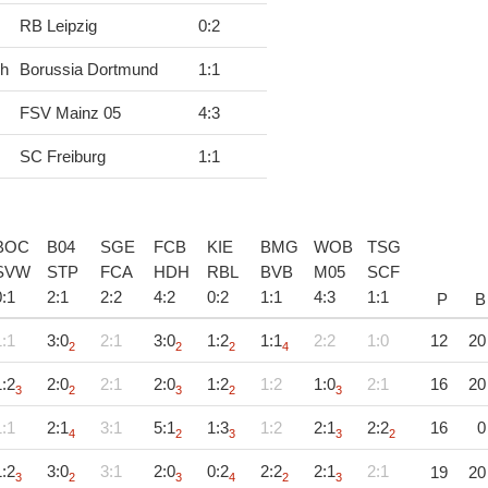
RB Leipzig
0
:
2
ch
Borussia Dortmund
1
:
1
FSV Mainz 05
4
:
3
SC Freiburg
1
:
1
BOC
B04
SGE
FCB
KIE
BMG
WOB
TSG
SVW
STP
FCA
HDH
RBL
BVB
M05
SCF
0
:
1
2
:
1
2
:
2
4
:
2
0
:
2
1
:
1
4
:
3
1
:
1
P
B
1:1
3:0
2:1
3:0
1:2
1:1
2:2
1:0
12
20
2
2
2
4
1:2
2:0
2:1
2:0
1:2
1:2
1:0
2:1
16
20
3
2
3
2
3
1:1
2:1
3:1
5:1
1:3
1:2
2:1
2:2
16
0
4
2
3
3
2
1:2
3:0
3:1
2:0
0:2
2:2
2:1
2:1
19
20
3
2
3
4
2
3