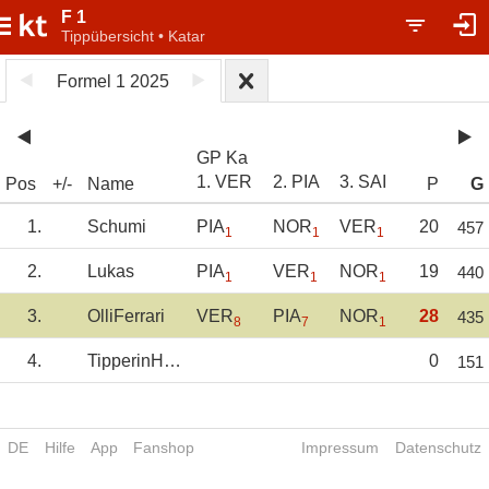
F 1
Tippübersicht • Katar
Formel 1 2025
GP Ka
1. VER
2. PIA
3. SAI
Pos
+/-
Name
P
G
1.
Schumi
PIA
NOR
VER
20
457
1
1
1
2.
Lukas
PIA
VER
NOR
19
440
1
1
1
3.
OlliFerrari
VER
PIA
NOR
28
435
8
7
1
4.
TipperinHannah
0
151
DE
Hilfe
App
Fanshop
Impressum
Datenschutz