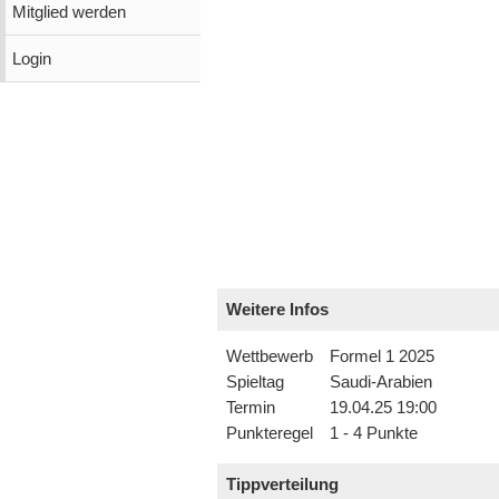
Mitglied werden
Login
Weitere Infos
Wettbewerb
Formel 1 2025
Spieltag
Saudi-Arabien
Termin
19.04.25 19:00
Punkteregel
1 - 4 Punkte
Tippverteilung