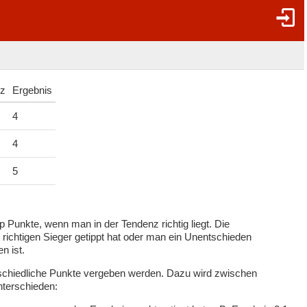
nz
Ergebnis
4
4
5
pp Punkte, wenn man in der Tendenz richtig liegt. Die
 richtigen Sieger getippt hat oder man ein Unentschieden
n ist.
erschiedliche Punkte vergeben werden. Dazu wird zwischen
nterschieden: