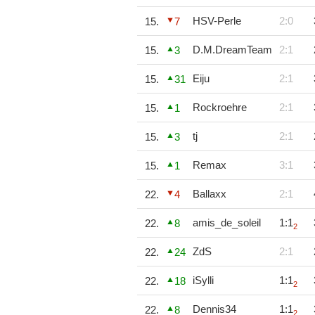
HSV-Perle
2:0
15.
7
D.M.DreamTeam
2:1
15.
3
Eiju
2:1
15.
31
Rockroehre
2:1
15.
1
tj
2:1
15.
3
Remax
3:1
15.
1
Ballaxx
2:1
22.
4
amis_de_soleil
1:1
22.
8
2
ZdS
2:1
22.
24
iSylli
1:1
22.
18
2
Dennis34
1:1
22.
8
2