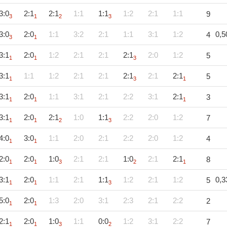
3:0
2:1
2:1
1:1
1:1
1:2
2:1
1:1
9
3
1
2
3
3:0
2:0
1:1
3:2
2:1
1:1
3:1
1:2
0,5
4
3
1
3:1
2:0
1:2
2:1
2:1
2:1
2:0
1:2
5
1
1
3
3:1
1:1
1:2
2:1
2:1
2:1
2:1
2:1
5
1
3
1
3:1
2:0
1:1
3:1
2:1
2:2
3:1
2:1
3
1
1
1
3:1
2:0
2:1
1:0
1:1
2:2
2:0
1:2
7
1
1
2
3
4:0
3:0
1:1
2:0
2:1
2:2
2:0
1:2
4
1
1
2:0
2:0
1:0
2:1
2:1
1:0
2:1
2:1
8
1
1
3
2
1
3:1
2:0
1:1
2:1
1:1
1:2
2:1
1:2
0,3
5
1
1
3
5:0
2:0
1:3
2:0
3:1
2:3
2:1
2:2
2
1
1
2:1
2:0
1:0
1:1
0:0
1:2
3:1
2:2
7
1
1
3
2