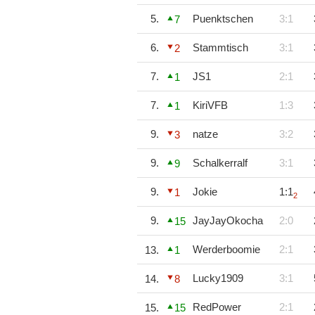
5.
Puenktschen
3:1
7
6.
Stammtisch
3:1
2
7.
JS1
2:1
1
7.
KiriVFB
1:3
1
9.
natze
3:2
3
9.
Schalkerralf
3:1
9
9.
Jokie
1:1
1
2
9.
JayJayOkocha
2:0
15
Werderboomie
2:1
13.
1
Lucky1909
3:1
14.
8
RedPower
2:1
15.
15