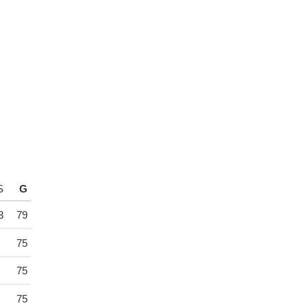
S
G
3
79
75
75
75