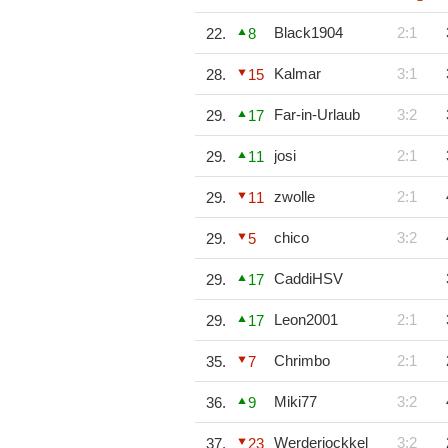
Black1904
2:1
22.
8
Kalmar
3:1
28.
15
Far-in-Urlaub
3:2
29.
17
josi
2:1
29.
11
zwolle
2:1
29.
11
chico
3:2
29.
5
CaddiHSV
29.
17
Leon2001
2:1
29.
17
Chrimbo
2:1
35.
7
Miki77
3:2
36.
9
Werderjockkel
3:2
37.
23