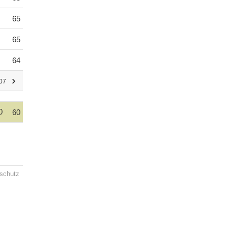
65
65
64
107
0
60
schutz