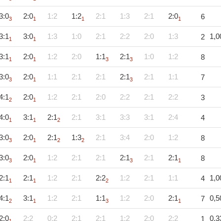
3:0
2:0
1:2
1:2
2:1
1:3
2:1
2:0
6
3
1
1
1
3:1
3:0
1:3
1:0
2:1
2:2
2:0
1:3
1,0
2
1
1
3:1
2:0
1:2
2:0
1:1
2:1
1:0
1:2
8
1
1
3
3
3:0
2:0
1:1
2:1
2:1
2:1
2:1
1:1
7
3
1
3
4:1
2:0
1:2
2:1
2:0
2:2
2:1
2:2
3
2
1
4:0
3:1
2:1
2:1
3:1
3:3
3:1
2:4
4
1
1
2
3:0
2:0
2:1
1:3
2:1
3:4
2:0
1:2
8
3
1
2
2
3:0
2:0
1:2
2:1
2:1
2:1
2:1
2:1
8
3
1
3
1
2:1
2:1
1:2
2:1
2:2
1:2
2:1
1:1
1,0
4
1
1
2
4:1
3:1
1:2
2:1
1:1
1:2
2:0
2:1
0,5
7
2
1
3
1
2:0
2:2
0:2
2:1
2:1
1:2
2:0
2:2
0,3
1