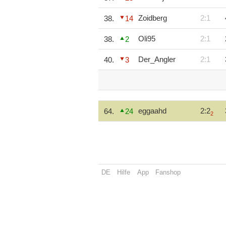
Zoidberg
2:1
38.
14
Oli95
2:1
38.
2
Der_Angler
2:1
40.
3
eggaahd
2:2
64.
24
2
DE
Hilfe
App
Fanshop