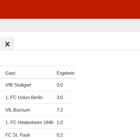
Gast
Ergebnis
VfB Stuttgart
0
:
0
1. FC Union Berlin
3
:
0
VfL Bochum
7
:
2
1. FC Heidenheim 1846
1
:
0
FC St. Pauli
0
:
2