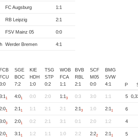
FC Augsburg
1
:
1
RB Leipzig
2
:
1
FSV Mainz 05
0
:
0
h
Werder Bremen
4
:
1
FCB
SGE
KIE
TSG
WOB
BVB
SCF
BMG
FCU
BOC
HDH
STP
FCA
RBL
M05
SVW
3
:
0
7
:
2
1
:
0
0
:
2
1
:
1
2
:
1
0
:
0
4
:
1
P
3:1
4:0
0:0
2:0
1:1
0:3
3:0
1:1
5
0,3
1
1
3
2:0
2:1
1:1
2:1
2:1
2:1
1:0
2:1
6
1
1
3
1
3:0
2:0
0:2
2:1
3:1
0:1
2:0
1:2
4
3
1
2:0
3:1
1:2
1:1
1:0
2:2
2:2
2:1
5
1
1
2
1