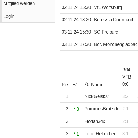
Mitglied werden
02.11.24 15:30
VfL Wolfsburg
Login
02.11.24 18:30
Borussia Dortmund
03.11.24 15:30
SC Freiburg
03.11.24 17:30
Bor. Mönchengladbac
B04
VFB
0
:
0
Pos
+/-
Name
1.
NickGeisi97
3:2
2.
PommesBratzek
2:1
3
2.
Florian34x
2:1
2.
Lord_Helmchen
3:1
1