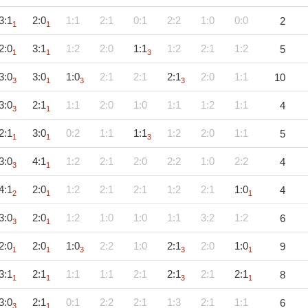
3:1
2:0
1:1
2:1
0:1
2:2
1:0
0:0
2
1
1
2:0
3:1
1:2
2:0
1:1
1:2
2:1
1:2
5
1
1
3
3:0
3:0
1:0
2:1
2:1
2:1
2:0
1:1
10
3
1
3
3
3:0
2:1
1:1
2:0
1:0
1:1
1:2
1:1
4
3
1
2:1
3:0
0:2
1:1
1:1
1:2
2:0
1:1
5
1
1
3
3:0
4:1
1:2
2:1
2:0
2:2
1:0
2:2
4
3
1
4:1
2:0
1:2
2:1
2:1
1:2
2:1
1:0
4
2
1
1
3:0
2:0
1:2
1:0
1:0
1:1
3:2
1:2
6
3
1
2:0
2:0
1:0
2:2
1:0
2:1
2:0
1:0
9
1
1
3
3
1
3:1
2:1
1:1
1:1
2:1
2:1
2:1
2:1
8
1
1
3
1
3:0
2:1
0:1
2:2
2:1
1:3
2:1
1:1
6
3
1