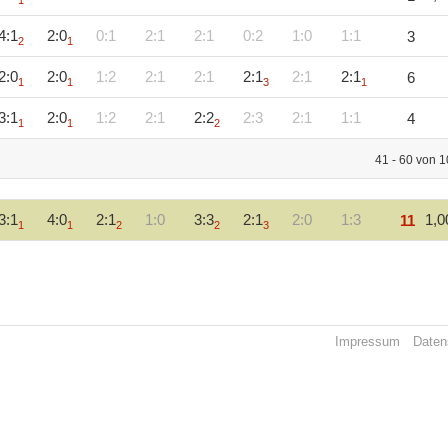
1
4:1
2:0
0:1
2:1
2:1
0:2
1:0
1:1
3
2
1
2:0
2:0
1:2
2:1
2:1
2:1
2:1
2:1
6
1
1
3
1
3:1
2:0
1:2
2:1
2:2
2:3
2:1
1:1
4
1
1
2
41 - 60 von 
3:1
4:0
2:1
1:0
3:3
2:1
2:0
1:3
1,0
11
1
1
2
2
3
Impressum
Daten