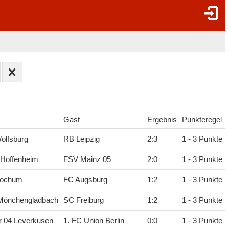
Gast
Ergebnis
Punkteregel
olfsburg
RB Leipzig
2
:
3
1 - 3 Punkte
 Hoffenheim
FSV Mainz 05
2
:
0
1 - 3 Punkte
Bochum
FC Augsburg
1
:
2
1 - 3 Punkte
 Mönchengladbach
SC Freiburg
1
:
2
1 - 3 Punkte
r 04 Leverkusen
1. FC Union Berlin
0
:
0
1 - 3 Punkte