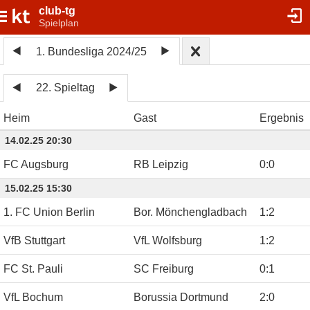
club-tg
Spielplan
1. Bundesliga 2024/25
22. Spieltag
Heim
Gast
Ergebnis
14.02.25 20:30
FC Augsburg
RB Leipzig
0
:
0
15.02.25 15:30
1. FC Union Berlin
Bor. Mönchengladbach
1
:
2
VfB Stuttgart
VfL Wolfsburg
1
:
2
FC St. Pauli
SC Freiburg
0
:
1
VfL Bochum
Borussia Dortmund
2
:
0