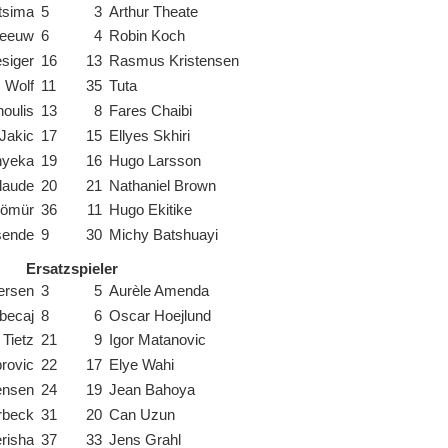
tsima
5
3
Arthur Theate
leeuw
6
4
Robin Koch
siger
16
13
Rasmus Kristensen
 Wolf
11
35
Tuta
noulis
13
8
Fares Chaibi
 Jakic
17
15
Ellyes Skhiri
nyeka
19
16
Hugo Larsson
laude
20
21
Nathaniel Brown
Kömür
36
11
Hugo Ekitike
sende
9
30
Michy Batshuayi
Ersatzspieler
ersen
3
5
Aurèle Amenda
becaj
8
6
Oscar Hoejlund
p Tietz
21
9
Igor Matanovic
brovic
22
17
Elye Wahi
ensen
24
19
Jean Bahoya
rbeck
31
20
Can Uzun
risha
37
33
Jens Grahl