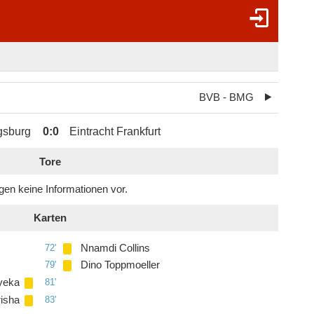
BVB - BMG
gsburg
0
:
0
Eintracht Frankfurt
Tore
egen keine Informationen vor.
Karten
72'
Nnamdi Collins
79'
Dino Toppmoeller
yeka
81'
isha
83'