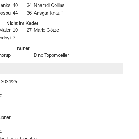
Banks
40
34
Nnamdi Collins
ossou
44
36
Ansgar Knauff
Nicht im Kader
Maier
10
27
Mario Götze
adayi
7
Trainer
horup
Dino Toppmoeller
 2024/25
0
übner
0
er Tippzeit sichtbar