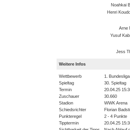
Noahkai 
Henri Koud
Arne 
Yusuf Kab
Jess T
Weitere Infos
Wettbewerb
1. Bundesliga
Spieltag
30. Spieltag
Termin
20.04.25 15:3
Zuschauer
30.660
Stadion
WWK Arena
Schiedsrichter
Florian Badst
Punkteregel
2 - 4 Punkte
Tipptermin
20.04.25 15:3
Sichtbarkeit der Tipps
Nach Ablauf d