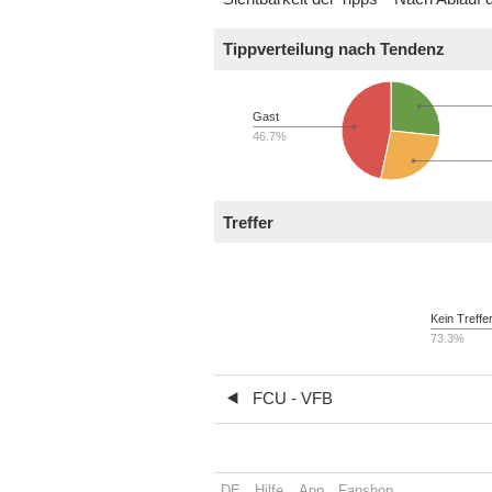
Tippverteilung nach Tendenz
Gast
46.7%
Treffer
Kein Treffe
73.3%
FCU - VFB
DE
Hilfe
App
Fanshop