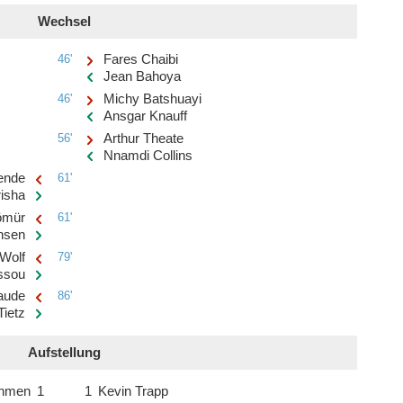
Wechsel
46'
Fares Chaibi
Jean Bahoya
46'
Michy Batshuayi
Ansgar Knauff
56'
Arthur Theate
Nnamdi Collins
ende
61'
isha
ömür
61'
ensen
Wolf
79'
ssou
laude
86'
 Tietz
Aufstellung
ahmen
1
1
Kevin Trapp