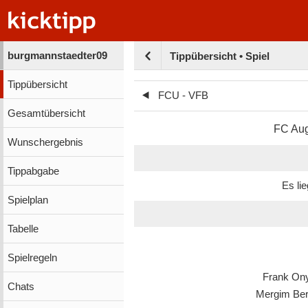
burgmannstaedter09
Tippübersicht • Spiel
Tippübersicht
FCU - VFB
Gesamtübersicht
FC Au
Wunschergebnis
Tippabgabe
Es li
Spielplan
Tabelle
Spielregeln
Frank On
Chats
Mergim Ber