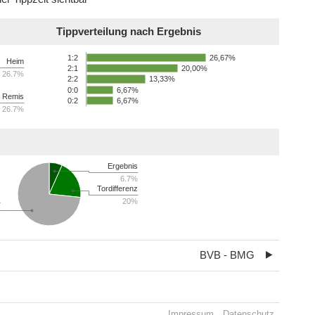
Tippverteilung nach Ergebnis
26,67%
1:2
Heim
20,00%
2:1
26.7%
13,33%
2:2
0:0
6,67%
Remis
0:2
6,67%
26.7%
Ergebnis
6.7%
Tordifferenz
20%
r
BVB - BMG
Impressum
Datenschutz