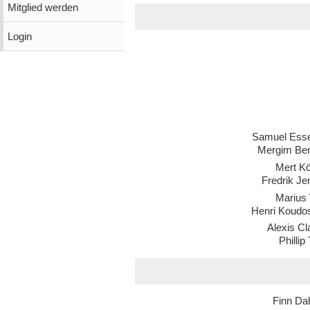
Mitglied werden
Login
Samuel Ess
Mergim Ber
Mert K
Fredrik J
Marius 
Henri Koudo
Alexis C
Phillip
Finn D