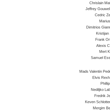
Chrislain Ma
Jeffrey Gouwe
Cedric Ze
Marius
Dimitrios Gian
Kristijan
Frank O
Alexis C
Mert 
Samuel Es
Mads Valentin Ped
Elvis Rexh
Philli
Nediljko La
Fredrik J
Keven Schlotte
Mergim Be