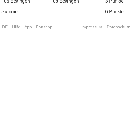
Tus Eckingen
Tus Eckingen
3 Punkte
Summe:
6 Punkte
DE
Hilfe
App
Fanshop
Impressum
Datenschutz