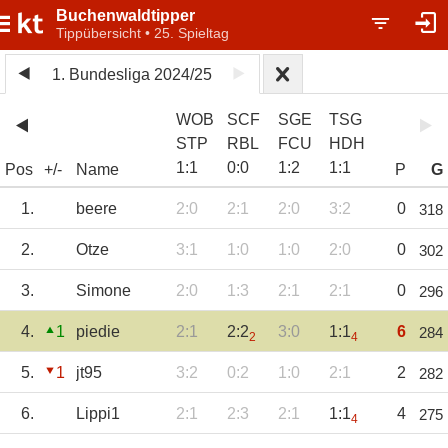
Buchenwaldtipper
Tippübersicht • 25. Spieltag
1. Bundesliga 2024/25
WOB
SCF
SGE
TSG
STP
RBL
FCU
HDH
1
:
1
0
:
0
1
:
2
1
:
1
Pos
+/-
Name
P
G
1.
beere
2:0
2:1
2:0
3:2
0
318
2.
Otze
3:1
1:0
1:0
2:0
0
302
3.
Simone
2:0
1:3
2:1
2:1
0
296
4.
1
piedie
2:1
2:2
3:0
1:1
6
284
2
4
5.
1
jt95
3:2
0:2
1:0
2:1
2
282
6.
Lippi1
2:1
2:3
2:1
1:1
4
275
4