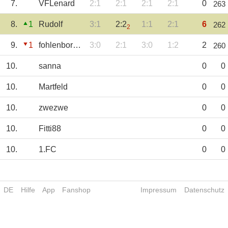
7.
VFLenard
2:1
2:1
2:1
2:1
0
263
8.
1
Rudolf
3:1
2:2
1:1
2:1
6
262
2
9.
1
fohlenborusse
3:0
2:1
3:0
1:2
2
260
10.
sanna
0
0
10.
Martfeld
0
0
10.
zwezwe
0
0
10.
Fitti88
0
0
10.
1.FC
0
0
DE
Hilfe
App
Fanshop
Impressum
Datenschutz