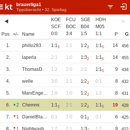
brauerliga1
Tippübersicht • 32. Spieltag
KOE
FCU
SGE
HDH
SCF
BOC
B04
M05
0
:
0
3
:
4
1
:
5
1
:
1
Pos
+/-
Name
P
G
1.
phillo283
1:1
2:1
1:2
1:1
14
456
3
2
5
2.
laperla
2:1
1:0
1:3
1:1
14
455
2
5
3.
ThomasD.
1:2
2:0
2:2
1:1
9
434
5
4.
welle
3:0
1:1
1:2
0:1
8
432
2
5.
MarxEngels007
1:0
1:0
1:2
1:2
8
431
2
6.
2
Chemmi
1:1
2:1
1:2
1:1
19
428
3
2
5
7.
1
DanielBlauWeiss
0:1
1:0
0:1
0:1
6
425
2
8.
1
Nightwash
1:2
2:1
1:3
1:2
9
422