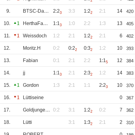
2
9.
BTSC-Daniel
2:2
3:3
1:2
2:1
14
420
3
2
10.
1
HerthaFanRPL
1:1
1:0
2:2
1:3
13
405
3
11.
1
Weissdoch
1:2
2:1
1:2
2:1
6
402
2
12.
Moritz.H
0:2
0:2
0:3
1:2
10
393
2
2
13.
Fabian
0:1
2:1
2:2
1:1
12
384
5
14.
jj
1:1
2:1
2:3
1:2
14
383
3
2
15.
1
Gordon
1:3
2:1
1:1
2:2
10
370
3
16.
1
Lüttiseine
0
367
17.
Goldjunge73
0:2
3:1
1:2
0:2
7
362
2
18.
Lütti
3:1
1:3
2:1
2
310
2
19.
ROBERTVD
0
199