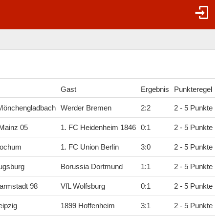
Gast
Ergebnis
Punkteregel
 Mönchengladbach
Werder Bremen
2
:
2
2 - 5 Punkte
Mainz 05
1. FC Heidenheim 1846
0
:
1
2 - 5 Punkte
Bochum
1. FC Union Berlin
3
:
0
2 - 5 Punkte
ugsburg
Borussia Dortmund
1
:
1
2 - 5 Punkte
armstadt 98
VfL Wolfsburg
0
:
1
2 - 5 Punkte
ipzig
1899 Hoffenheim
3
:
1
2 - 5 Punkte