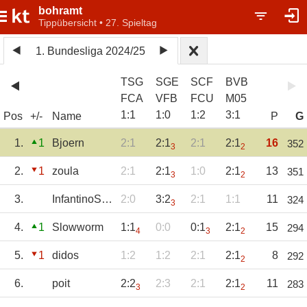
bohramt
Tippübersicht • 27. Spieltag
1. Bundesliga 2024/25
TSG
SGE
SCF
BVB
FCA
VFB
FCU
M05
1
:
1
1
:
0
1
:
2
3
:
1
Pos
+/-
Name
P
G
1.
1
Bjoern
2:1
2:1
2:1
2:1
16
352
3
2
2.
1
zoula
2:1
2:1
1:0
2:1
13
351
3
2
3.
InfantinoSUCKS
2:0
3:2
2:1
1:1
11
324
3
4.
1
Slowworm
1:1
0:0
0:1
2:1
15
294
4
3
2
5.
1
didos
1:2
1:2
2:1
2:1
8
292
2
6.
poit
2:2
2:3
2:1
2:1
11
283
3
2