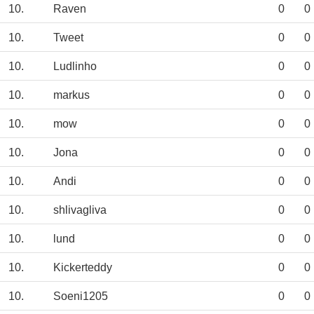
10.
Raven
0
0
10.
Tweet
0
0
10.
Ludlinho
0
0
10.
markus
0
0
10.
mow
0
0
10.
Jona
0
0
10.
Andi
0
0
10.
shlivagliva
0
0
10.
lund
0
0
10.
Kickerteddy
0
0
10.
Soeni1205
0
0