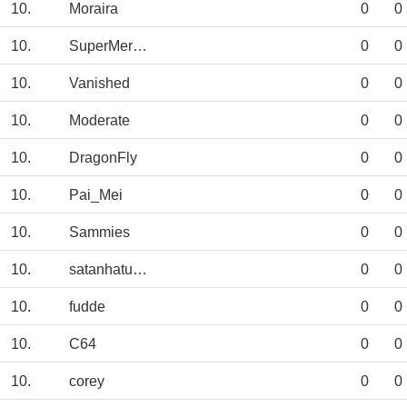
10.
Moraira
0
0
10.
SuperMercado
0
0
10.
Vanished
0
0
10.
Moderate
0
0
10.
DragonFly
0
0
10.
Pai_Mei
0
0
10.
Sammies
0
0
10.
satanhaturlaub
0
0
10.
fudde
0
0
10.
C64
0
0
10.
corey
0
0