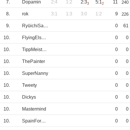
7.
Dopamin
2:4
1:2
2:3
5:1
11
240
3
2
8.
rok
3:1
1:3
3:0
1:2
9
226
9.
RyūichiSakamoto
0
61
10.
FlyingElsman
0
0
10.
TippMeisterNL
0
0
10.
ThePainter
0
0
10.
SuperNanny
0
0
10.
Tweety
0
0
10.
Dickys
0
0
10.
Mastermind
0
0
10.
SpainForGoal
0
0