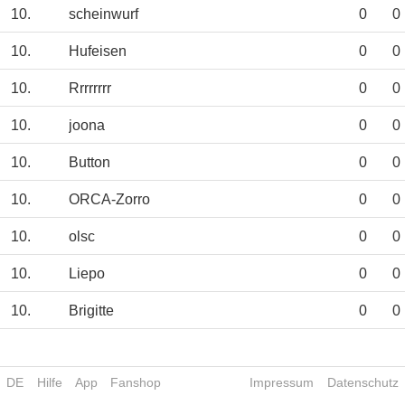
10.
scheinwurf
0
0
10.
Hufeisen
0
0
10.
Rrrrrrrr
0
0
10.
joona
0
0
10.
Button
0
0
10.
ORCA-Zorro
0
0
10.
olsc
0
0
10.
Liepo
0
0
10.
Brigitte
0
0
DE
Hilfe
App
Fanshop
Impressum
Datenschutz