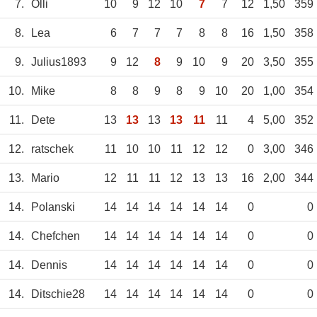
7.
Olli
10
9
12
10
7
7
12
1,50
359
8.
Lea
6
7
7
7
8
8
16
1,50
358
9.
Julius1893
9
12
8
9
10
9
20
3,50
355
10.
Mike
8
8
9
8
9
10
20
1,00
354
11.
Dete
13
13
13
13
11
11
4
5,00
352
12.
ratschek
11
10
10
11
12
12
0
3,00
346
13.
Mario
12
11
11
12
13
13
16
2,00
344
14.
Polanski
14
14
14
14
14
14
0
0
14.
Chefchen
14
14
14
14
14
14
0
0
14.
Dennis
14
14
14
14
14
14
0
0
14.
Ditschie28
14
14
14
14
14
14
0
0