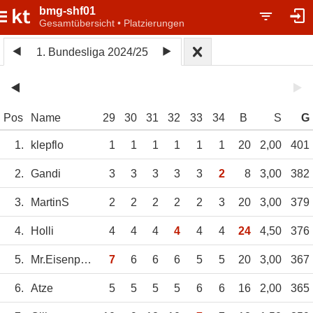
bmg-shf01
Gesamtübersicht • Platzierungen
1. Bundesliga 2024/25
Pos
Name
29
30
31
32
33
34
B
S
G
1.
klepflo
1
1
1
1
1
1
20
2,00
401
2.
Gandi
3
3
3
3
3
2
8
3,00
382
3.
MartinS
2
2
2
2
2
3
20
3,00
379
4.
Holli
4
4
4
4
4
4
24
4,50
376
5.
Mr.Eisenplatte
7
6
6
6
5
5
20
3,00
367
6.
Atze
5
5
5
5
6
6
16
2,00
365