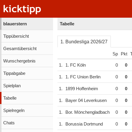
blauerstern
Tabelle
Tippübersicht
1. Bundesliga 2026/27
Gesamtübersicht
Sp
Pkt
Wunschergebnis
1.
1. FC Köln
0
0
Tippabgabe
1.
1. FC Union Berlin
0
0
Spielplan
1.
1899 Hoffenheim
0
0
Tabelle
1.
Bayer 04 Leverkusen
0
0
Spielregeln
1.
Bor. Mönchengladbach
0
0
Chats
1.
Borussia Dortmund
0
0