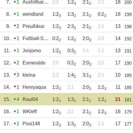
7.
1
Aushilfsarnie
2:2
1:2
2:1
2:1
18
200
3
2
8.
1
wendland
1:2
1:3
2:1
0:2
18
199
3
2
2
2
9.
2
Preußikus
1:2
2:3
2:1
1:1
13
198
3
3
2
10.
1
Fußball-Smurph
0:2
1:2
2:0
2:0
14
192
2
3
3
11.
1
Jonjorno
1:2
0:3
1:1
1:1
13
191
3
2
12.
2
Esmeraldo
2:0
0:2
2:0
2:0
17
190
2
3
13.
3
kleina
2:2
1:4
3:1
2:1
10
189
2
3
14.
1
Henryaqua
1:2
1:1
2:0
1:2
11
185
3
3
3
15.
4
Raul04
1:2
1:3
2:1
1:2
21
181
3
2
2
3
16.
1
WKleff
1:2
2:2
2:1
1:2
16
179
3
2
3
17.
1
Pius148
1:2
1:3
2:0
1:1
17
177
3
2
3