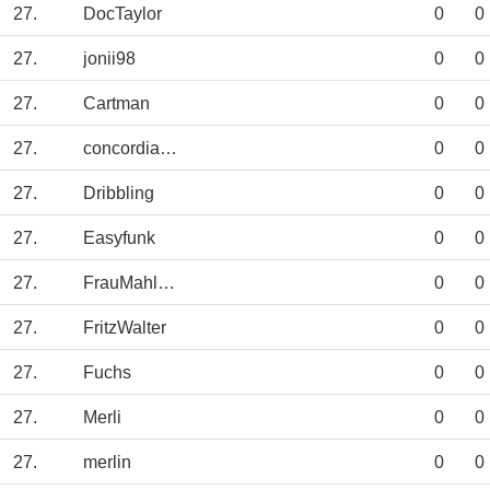
27.
DocTaylor
0
0
27.
jonii98
0
0
27.
Cartman
0
0
27.
concordia-eagle
0
0
27.
Dribbling
0
0
27.
Easyfunk
0
0
27.
FrauMahlzahn
0
0
27.
FritzWalter
0
0
27.
Fuchs
0
0
27.
Merli
0
0
27.
merlin
0
0