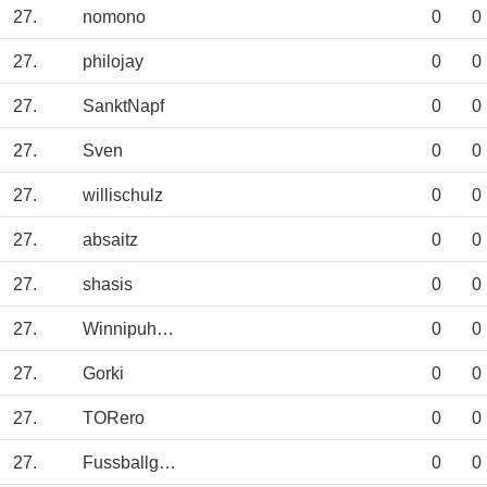
27.
nomono
0
0
27.
philojay
0
0
27.
SanktNapf
0
0
27.
Sven
0
0
27.
willischulz
0
0
27.
absaitz
0
0
27.
shasis
0
0
27.
Winnipuh1604
0
0
27.
Gorki
0
0
27.
TORero
0
0
27.
Fussballgesamt
0
0