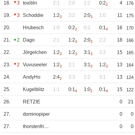
18.
3
toxibln
2:1
2:0
1:2
0:2
4
176
2
19.
3
Schoddie
1:2
3:2
2:0
1:0
11
175
3
3
20.
Hrubesch
1:0
0:2
0:1
0:1
16
170
2
4
21.
2
Dago
2:1
1:2
2:0
2:2
18
166
3
3
22.
Jörgelchen
1:2
1:2
3:1
2:2
15
165
3
3
3
23.
2
Vuvuseeler
1:2
2:1
3:1
1:2
13
164
3
3
3
24.
AndyHo
2:4
3:3
2:2
3:1
13
124
2
25.
Kugelblitz
1:1
0:1
1:0
0:1
15
122
4
2
4
26.
RETZIE
0
21
27.
dominopiper
0
0
27.
thorstenfrings
0
0