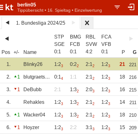
berlin05
Tippübersicht • 16. Spieltag • Einzelwertung
1. Bundesliga 2024/25
STP
BMG
RBL
FCA
SGE
FCB
SVW
VFB
0
:
1
0
:
1
4
:
2
0
:
1
Pos
+/-
Name
P
G
1.
Blinky26
1:2
0:2
2:1
1:2
21
221
3
2
2
3
2.
1
blutgraetsche
0:1
1:1
2:1
1:2
18
216
4
2
3
3.
1
DeBubb
2:1
1:3
2:0
1:2
16
215
2
3
3
4.
Rehakles
1:2
1:3
2:1
1:2
14
211
3
2
2
3
5.
1
Wacker04
1:2
1:3
2:1
1:2
18
210
3
2
2
3
6.
1
Hoyzer
1:2
2:2
3:1
1:2
15
209
3
3
3