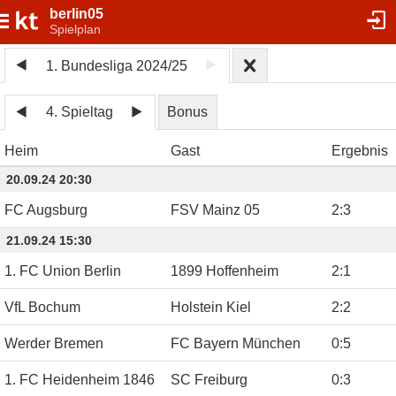
berlin05
Spielplan
1. Bundesliga 2024/25
4. Spieltag
Bonus
Heim
Gast
Ergebnis
20.09.24 20:30
FC Augsburg
FSV Mainz 05
2
:
3
21.09.24 15:30
1. FC Union Berlin
1899 Hoffenheim
2
:
1
VfL Bochum
Holstein Kiel
2
:
2
Werder Bremen
FC Bayern München
0
:
5
1. FC Heidenheim 1846
SC Freiburg
0
:
3