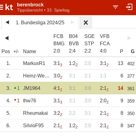
berenbrock
Tippübersicht • 33. Spieltag
1. Bundesliga 2024/25
FCB
B04
SGE
VFB
BMG
BVB
STP
FCA
2
:
0
2
:
4
2
:
2
4
:
0
Pos
+/-
Name
P
G
1.
MarkusR1
3:1
1:2
2:0
3:1
13
402
3
2
2
2.
Heinz-Werner
3:0
3:1
2:1
1:1
6
377
2
3.
1
JM1964
4:1
3:1
3:0
2:1
14
361
2
2
4.
1
thw76
3:1
3:1
3:0
2:0
9
359
3
2
5.
Rheumakai
3:2
2:2
3:1
2:1
8
350
2
2
6.
SilvioF95
2:1
1:2
2:0
2:1
8
347
2
2
2