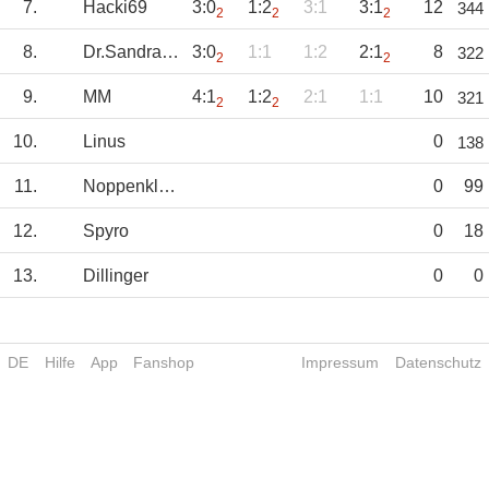
7.
Hacki69
3:0
1:2
3:1
3:1
12
344
2
2
2
8.
Dr.Sandranovich
3:0
1:1
1:2
2:1
8
322
2
2
9.
MM
4:1
1:2
2:1
1:1
10
321
2
2
10.
Linus
0
138
11.
Noppenklopper
0
99
12.
Spyro
0
18
13.
Dillinger
0
0
DE
Hilfe
App
Fanshop
Impressum
Datenschutz