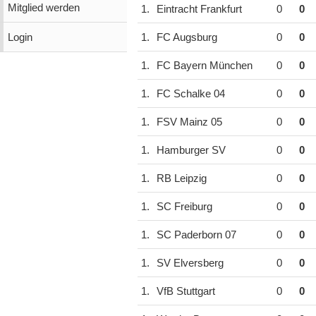
Mitglied werden
1.
Eintracht Frankfurt
0
0
Login
1.
FC Augsburg
0
0
1.
FC Bayern München
0
0
1.
FC Schalke 04
0
0
1.
FSV Mainz 05
0
0
1.
Hamburger SV
0
0
1.
RB Leipzig
0
0
1.
SC Freiburg
0
0
1.
SC Paderborn 07
0
0
1.
SV Elversberg
0
0
1.
VfB Stuttgart
0
0