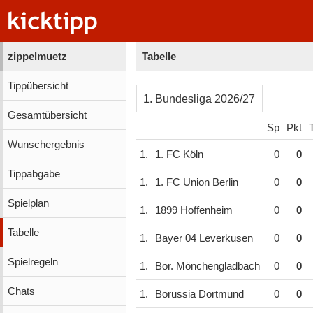
zippelmuetz
Tabelle
Tippübersicht
1. Bundesliga 2026/27
Gesamtübersicht
Sp
Pkt
Wunschergebnis
1.
1. FC Köln
0
0
Tippabgabe
1.
1. FC Union Berlin
0
0
Spielplan
1.
1899 Hoffenheim
0
0
Tabelle
1.
Bayer 04 Leverkusen
0
0
Spielregeln
1.
Bor. Mönchengladbach
0
0
Chats
1.
Borussia Dortmund
0
0