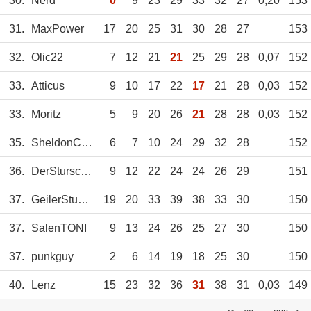
30.
Nerd
0
9
23
29
33
32
27
0,20
153
31.
MaxPower
17
20
25
31
30
28
27
153
32.
Olic22
7
12
21
21
25
29
28
0,07
152
33.
Atticus
9
10
17
22
17
21
28
0,03
152
33.
Moritz
5
9
20
26
21
28
28
0,03
152
35.
SheldonCooper
6
7
10
24
29
32
28
152
36.
DerSturschädel
9
12
22
24
24
26
29
151
37.
GeilerStuhlgang
19
20
33
39
38
33
30
150
37.
SalenTONI
9
13
24
26
25
27
30
150
37.
punkguy
2
6
14
19
18
25
30
150
40.
Lenz
15
23
32
36
31
38
31
0,03
149