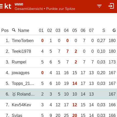
wwe
Gesamtübersicht • Punkte zur Spitze
Pos
Name
01
02
03
04
05
06
07
S
G
1.
TimoTorben
0
1
0
0
0
7
0
0,27
180
2.
Teeki1978
4
5
7
7
2
0
0
0,10
180
3.
Rumpel
5
6
5
7
2
7
7
0,03
173
4.
jowagyes
0
4
11
16
15
17
13
0,20
167
5.
Topps_21_Nr.74
5
6
10
19
14
17
13
0,03
167
6.
🥇 RolandReigns
2
3
5
10
10
14
13
167
7.
Kev54Kev
3
4
12
17
12
15
14
0,03
166
7.
Sylas
5
9
20
25
20
15
14
0,03
166