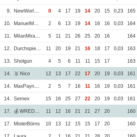
9.
NewWorldOrder
0
4
17
19
14
20
15
0,23
165
10.
ManuelMoser
2
6
13
19
14
16
16
0,03
164
11.
MilanMiracle
5
11
21
26
25
20
16
164
12.
Durchspieler
11
20
19
21
16
18
17
0,03
163
13.
Shotgun
4
5
6
11
11
15
17
163
14.
🥉 Nico
12
13
17
22
17
20
19
0,03
161
14.
MaxPayne05
2
5
7
16
11
16
19
0,03
161
14.
Sernex
15
16
25
27
22
20
19
0,03
161
17.
💰 WREDS_Dennis
11
12
16
21
21
27
20
160
17.
MisterBörns
10
13
12
15
15
17
20
160
17.
Laura
2
1
16
21
21
28
20
160