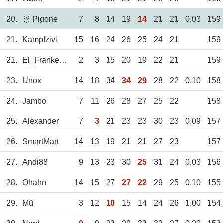
20.
🥈 Pigone
7
8
14
19
14
21
21
0,03
159
21.
Kampfzivi
15
16
24
26
25
24
21
159
21.
El_Frankerino
2
3
15
20
19
22
21
159
23.
Unox
14
18
34
34
29
28
22
0,10
158
24.
Jambo
7
11
26
28
27
25
22
158
25.
Alexander
7
3
21
23
23
30
23
0,09
157
26.
SmartMart
14
13
19
21
21
27
23
157
27.
Andi88
9
13
23
30
25
31
24
0,03
156
28.
Ohahn
14
15
27
27
22
29
25
0,10
155
29.
Mü
3
12
10
15
14
24
26
1,00
154