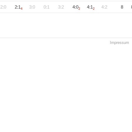
2:0
2:1
3:0
0:1
3:2
4:0
4:1
4:2
8
4
2
2
Impressum