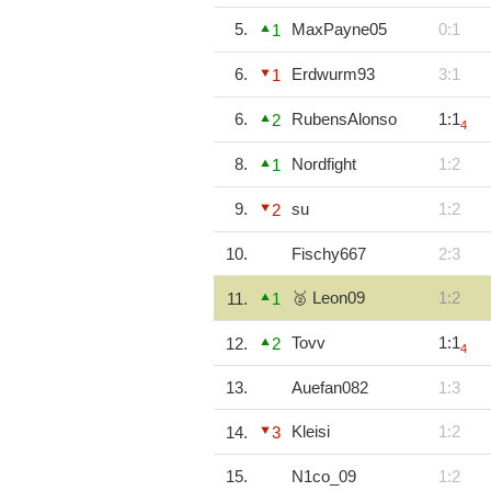
5.
MaxPayne05
0:1
1
6.
Erdwurm93
3:1
1
6.
RubensAlonso
1:1
2
4
8.
Nordfight
1:2
1
9.
su
1:2
2
10.
Fischy667
2:3
🥈 Leon09
1:2
11.
1
Tovv
1:1
12.
2
4
13.
Auefan082
1:3
Kleisi
1:2
14.
3
15.
N1co_09
1:2