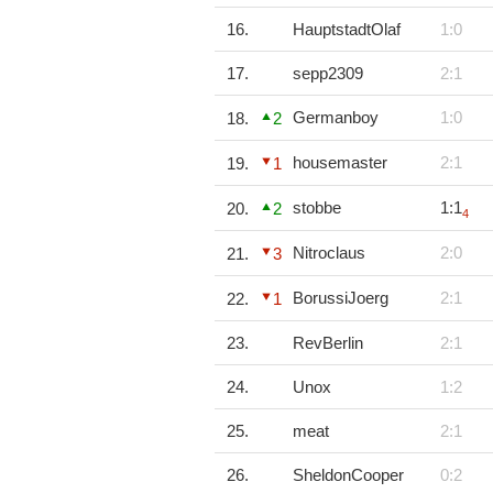
16.
HauptstadtOlaf
1:0
17.
sepp2309
2:1
Germanboy
1:0
18.
2
housemaster
2:1
19.
1
stobbe
1:1
20.
2
4
Nitroclaus
2:0
21.
3
BorussiJoerg
2:1
22.
1
23.
RevBerlin
2:1
24.
Unox
1:2
25.
meat
2:1
26.
SheldonCooper
0:2