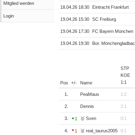
Mitglied werden
18.04.26 18:30
Eintracht Frankfurt
Login
19.04.26 15:30
SC Freiburg
19.04.26 17:30
FC Bayern München
19.04.26 19:30
Bor. Mönchengladba
STP
KOE
1
:
1
Pos
+/-
Name
1.
PeaMaus
1:2
2.
Dennis
2:1
3.
🥇 Sven
0:1
1
4.
🥉 real_taurus2005
0:1
1