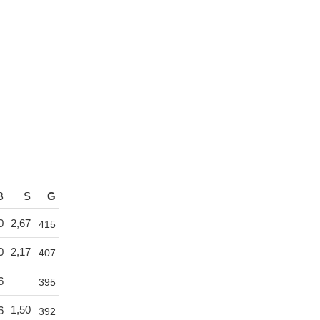
B
S
G
0
2,67
415
0
2,17
407
6
395
1,50
6
392