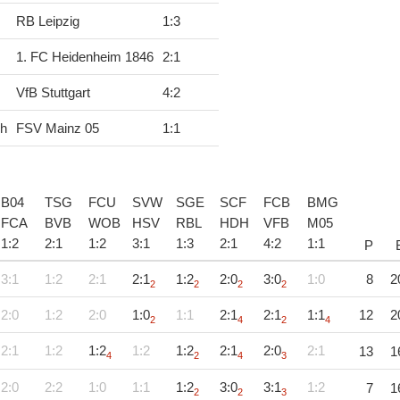
RB Leipzig
1
:
3
1. FC Heidenheim 1846
2
:
1
VfB Stuttgart
4
:
2
ch
FSV Mainz 05
1
:
1
B04
TSG
FCU
SVW
SGE
SCF
FCB
BMG
FCA
BVB
WOB
HSV
RBL
HDH
VFB
M05
1
:
2
2
:
1
1
:
2
3
:
1
1
:
3
2
:
1
4
:
2
1
:
1
P
3:1
1:2
2:1
2:1
1:2
2:0
3:0
1:0
8
2
2
2
2
2
2:0
1:2
2:0
1:0
1:1
2:1
2:1
1:1
12
2
2
4
2
4
2:1
1:2
1:2
1:2
1:2
2:1
2:0
2:1
13
1
4
2
4
3
2:0
2:2
1:0
1:1
1:2
3:0
3:1
1:2
7
1
2
2
3