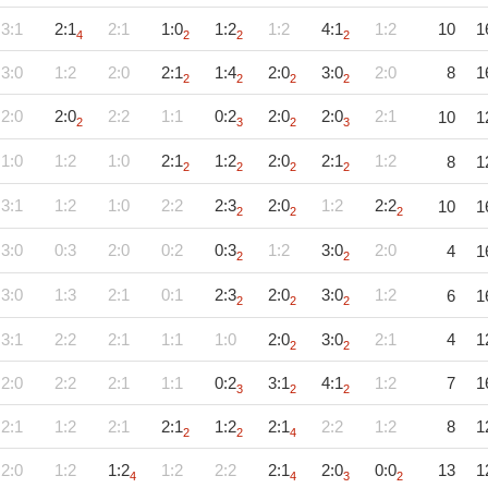
3:1
2:1
2:1
1:0
1:2
1:2
4:1
1:2
10
1
4
2
2
2
3:0
1:2
2:0
2:1
1:4
2:0
3:0
2:0
8
1
2
2
2
2
2:0
2:0
2:2
1:1
0:2
2:0
2:0
2:1
10
1
2
3
2
3
1:0
1:2
1:0
2:1
1:2
2:0
2:1
1:2
8
1
2
2
2
2
3:1
1:2
1:0
2:2
2:3
2:0
1:2
2:2
10
1
2
2
2
3:0
0:3
2:0
0:2
0:3
1:2
3:0
2:0
4
1
2
2
3:0
1:3
2:1
0:1
2:3
2:0
3:0
1:2
6
1
2
2
2
3:1
2:2
2:1
1:1
1:0
2:0
3:0
2:1
4
1
2
2
2:0
2:2
2:1
1:1
0:2
3:1
4:1
1:2
7
1
3
2
2
2:1
1:2
2:1
2:1
1:2
2:1
2:2
1:2
8
1
2
2
4
2:0
1:2
1:2
1:2
2:2
2:1
2:0
0:0
13
1
4
4
3
2