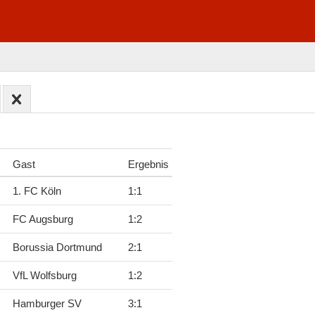
Gast
Ergebnis
1. FC Köln
1
:
1
FC Augsburg
1
:
2
Borussia Dortmund
2
:
1
VfL Wolfsburg
1
:
2
Hamburger SV
3
:
1