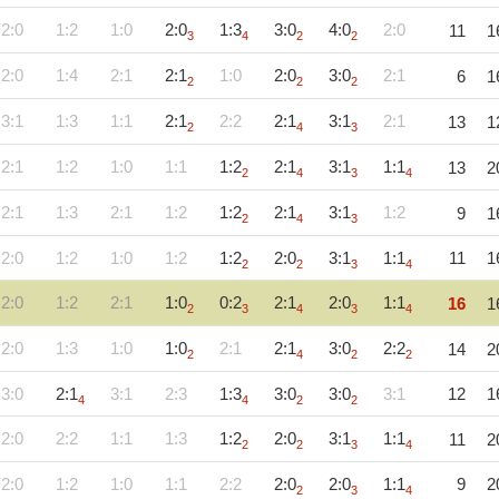
2:0
1:2
1:0
2:0
1:3
3:0
4:0
2:0
11
1
3
4
2
2
2:0
1:4
2:1
2:1
1:0
2:0
3:0
2:1
6
1
2
2
2
3:1
1:3
1:1
2:1
2:2
2:1
3:1
2:1
13
1
2
4
3
2:1
1:2
1:0
1:1
1:2
2:1
3:1
1:1
13
2
2
4
3
4
2:1
1:3
2:1
1:2
1:2
2:1
3:1
1:2
9
1
2
4
3
2:0
1:2
1:0
1:2
1:2
2:0
3:1
1:1
11
1
2
2
3
4
2:0
1:2
2:1
1:0
0:2
2:1
2:0
1:1
16
1
2
3
4
3
4
2:0
1:3
1:0
1:0
2:1
2:1
3:0
2:2
14
2
2
4
2
2
3:0
2:1
3:1
2:3
1:3
3:0
3:0
3:1
12
1
4
4
2
2
2:0
2:2
1:1
1:3
1:2
2:0
3:1
1:1
11
2
2
2
3
4
2:0
1:2
1:0
1:1
2:2
2:0
2:0
1:1
9
2
2
3
4