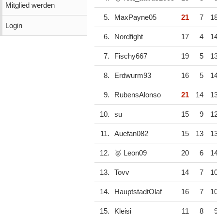
Mitglied werden
5.
MaxPayne05
21
7
1
Login
6.
Nordfight
17
4
1
7.
Fischy667
19
5
1
8.
Erdwurm93
16
5
1
9.
RubensAlonso
21
14
1
10.
su
15
9
1
11.
Auefan082
15
13
1
12.
🥈 Leon09
20
6
1
13.
Tovv
14
7
1
14.
HauptstadtOlaf
16
7
1
15.
Kleisi
11
8