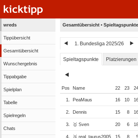
wreds
Gesamtübersicht • Spieltagspunkt
Tippübersicht
1. Bundesliga 2025/26
Gesamtübersicht
Spieltagspunkte
Platzierungen
Wunschergebnis
Tippabgabe
Pos
Name
22
23
2
Spielplan
1.
PeaMaus
16
10
1
Tabelle
2.
Dennis
15
8
1
Spielregeln
3.
🥇 Sven
20
6
1
Chats
4.
🥉 real_taurus2005
15
8