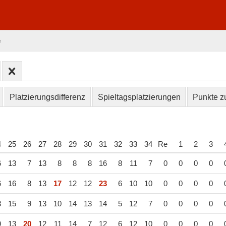
e
Platzierungsdifferenz
Spieltagsplatzierungen
Punkte zu
4
25
26
27
28
29
30
31
32
33
34
Re
1
2
3
6
13
7
13
8
8
8
16
8
11
7
0
0
0
0
6
16
8
13
17
12
12
23
6
10
10
0
0
0
0
8
15
9
13
10
14
13
14
5
12
7
0
0
0
0
9
13
20
12
11
14
7
12
6
12
10
0
0
0
0