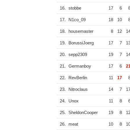
16.
stobbe
17
6
17.
N1co_09
18
10
18.
housemaster
8
12
1
19.
BorussiJoerg
17
7
1
20.
sepp2309
19
7
1
21.
Germanboy
17
6
2
22.
RevBerlin
11
17
23.
Nitroclaus
14
7
1
24.
Unox
11
8
25.
SheldonCooper
19
8
1
26.
meat
10
8
1