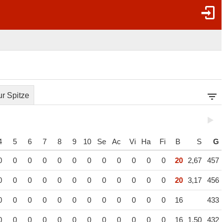
r Spitze
4
5
6
7
8
9
10
Se
Ac
Vi
Ha
Fi
B
S
G
0
0
0
0
0
0
0
0
0
0
0
0
20
2,67
457
0
0
0
0
0
0
0
0
0
0
0
0
20
3,17
456
0
0
0
0
0
0
0
0
0
0
0
0
16
433
0
0
0
0
0
0
0
0
0
0
0
0
16
1,50
432