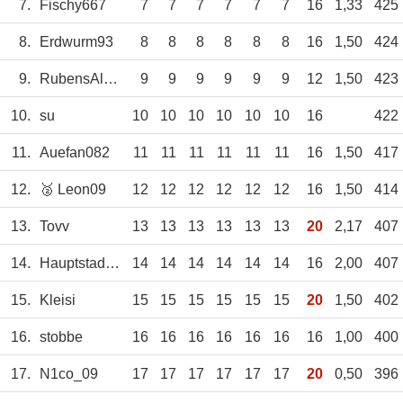
7.
Fischy667
7
7
7
7
7
7
16
1,33
425
8.
Erdwurm93
8
8
8
8
8
8
16
1,50
424
9.
RubensAlonso
9
9
9
9
9
9
12
1,50
423
10.
su
10
10
10
10
10
10
16
422
11.
Auefan082
11
11
11
11
11
11
16
1,50
417
12.
🥈 Leon09
12
12
12
12
12
12
16
1,50
414
13.
Tovv
13
13
13
13
13
13
20
2,17
407
14.
HauptstadtOlaf
14
14
14
14
14
14
16
2,00
407
15.
Kleisi
15
15
15
15
15
15
20
1,50
402
16.
stobbe
16
16
16
16
16
16
16
1,00
400
17.
N1co_09
17
17
17
17
17
17
20
0,50
396