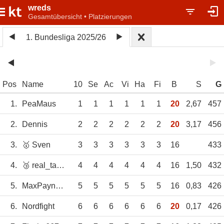
wreds
Gesamtübersicht • Platzierungen
1. Bundesliga 2025/26
Pos
Name
10
Se
Ac
Vi
Ha
Fi
B
S
G
1.
PeaMaus
1
1
1
1
1
1
20
2,67
457
2.
Dennis
2
2
2
2
2
2
20
3,17
456
3.
🥇 Sven
3
3
3
3
3
3
16
433
4.
🥉 real_taurus2005
4
4
4
4
4
4
16
1,50
432
5.
MaxPayne05
5
5
5
5
5
5
16
0,83
426
6.
Nordfight
6
6
6
6
6
6
20
0,17
426