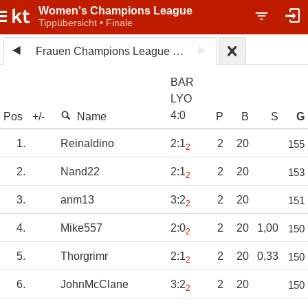
Women's Champions League
Tippübersicht • Finale
Frauen Champions League 2025/26
BAR
LYO
4
:
0
Pos
+/-
Name
P
B
S
G
1.
Reinaldino
2:1
2
20
155
2
2.
Nand22
2:1
2
20
153
2
3.
anm13
3:2
2
20
151
2
4.
Mike557
2:0
2
20
1,00
150
2
5.
Thorgrimr
2:1
2
20
0,33
150
2
6.
JohnMcClane
3:2
2
20
150
2