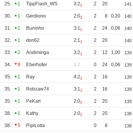
25.
1
TippFlash_WS
3:2
2
20
141
2
30.
1
Gerdiono
2:0
2
8
0,20
140
2
31.
1
Buninho
3:1
2
24
0,06
140
2
32.
1
don62
2:1
2
20
140
2
33.
2
Andiminga
3:2
2
12
1,00
139
2
34.
9
Eberhofer
1:2
0
24
0,06
139
35.
1
Ray
4:2
2
16
139
2
35.
1
Robzaw74
3:1
2
16
139
2
35.
1
PeKarl
2:0
2
20
139
2
38.
1
Kathy
2:0
2
20
138
2
38.
5
PipiLotta
0
8
138