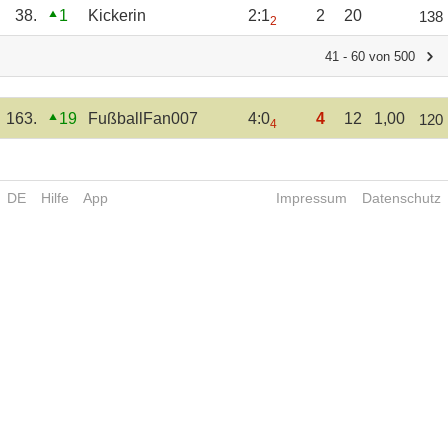
38.
1
Kickerin
2:1
2
20
138
2
41 - 60 von 500
163.
19
FußballFan007
4:0
4
12
1,00
120
4
DE
Hilfe
App
Impressum
Datenschutz