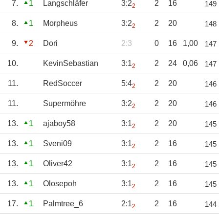
7.
1
Langschläfer
3:2
2
16
149
2
8.
1
Morpheus
3:2
2
20
148
2
9.
2
Dori
2:3
0
16
1,00
147
10.
KevinSebastian
3:1
2
24
0,06
147
2
11.
RedSoccer
5:4
2
20
146
2
11.
Supermöhre
3:2
2
20
146
2
13.
1
ajaboy58
3:1
2
20
145
2
13.
1
Sveni09
3:1
2
16
145
2
13.
1
Oliver42
3:1
2
16
145
2
13.
1
Olosepoh
3:1
2
16
145
2
17.
1
Palmtree_6
2:1
2
16
144
2