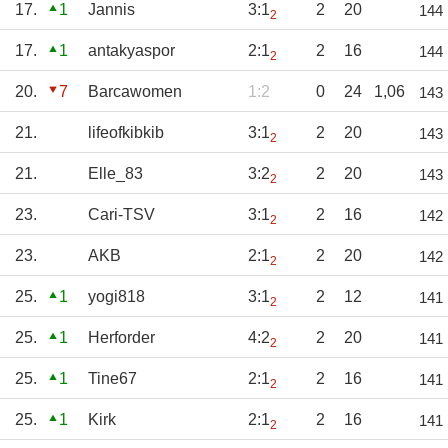
17.
1
Jannis
3:1
2
20
144
2
17.
1
antakyaspor
2:1
2
16
144
2
20.
7
Barcawomen
1:2
0
24
1,06
143
21.
lifeofkibkib
3:1
2
20
143
2
21.
Elle_83
3:2
2
20
143
2
23.
Cari-TSV
3:1
2
16
142
2
23.
AKB
2:1
2
20
142
2
25.
1
yogi818
3:1
2
12
141
2
25.
1
Herforder
4:2
2
20
141
2
25.
1
Tine67
2:1
2
16
141
2
25.
1
Kirk
2:1
2
16
141
2