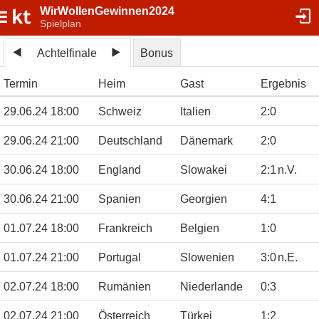
WirWollenGewinnen2024
Spielplan
Achtelfinale
Bonus
Termin
Heim
Gast
Ergebnis
29.06.24 18:00
Schweiz
Italien
2
:
0
29.06.24 21:00
Deutschland
Dänemark
2
:
0
30.06.24 18:00
England
Slowakei
2
:
1
n.V.
30.06.24 21:00
Spanien
Georgien
4
:
1
01.07.24 18:00
Frankreich
Belgien
1
:
0
01.07.24 21:00
Portugal
Slowenien
3
:
0
n.E.
02.07.24 18:00
Rumänien
Niederlande
0
:
3
02.07.24 21:00
Österreich
Türkei
1
:
2