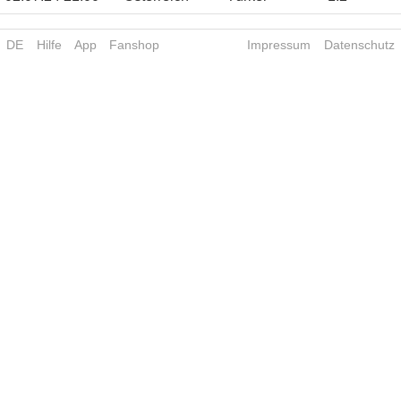
DE
Hilfe
App
Fanshop
Impressum
Datenschutz