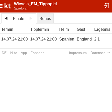
Wiese's_EM_Tippspiel
Spielplan
Finale
Bonus
Termin
Tipptermin
Heim
Gast
Ergebnis
14.07.24 21:00
14.07.24 21:00
Spanien
England
2
:
1
DE
Hilfe
App
Fanshop
Impressum
Datenschutz