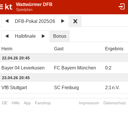
Wattwürmer DFB
Spielplan
DFB-Pokal 2025/26
Halbfinale
Bonus
Heim
Gast
Ergebnis
22.04.26 20:45
Bayer 04 Leverkusen
FC Bayern München
0
:
2
23.04.26 20:45
VfB Stuttgart
SC Freiburg
2
:
1
n.V.
DE
Hilfe
App
Fanshop
Impressum
Datenschutz