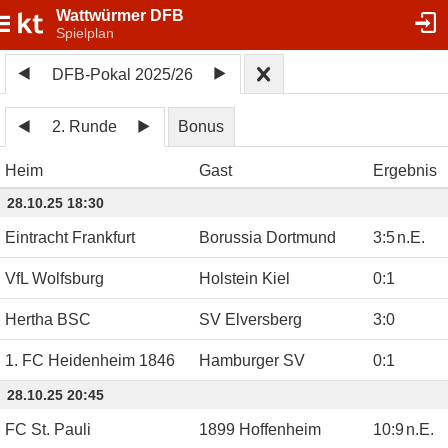
Wattwürmer DFB
Spielplan
DFB-Pokal 2025/26
2. Runde
Bonus
Heim
Gast
Ergebnis
28.10.25 18:30
Eintracht Frankfurt
Borussia Dortmund
3
:
5
n.E.
VfL Wolfsburg
Holstein Kiel
0
:
1
Hertha BSC
SV Elversberg
3
:
0
1. FC Heidenheim 1846
Hamburger SV
0
:
1
28.10.25 20:45
FC St. Pauli
1899 Hoffenheim
10
:
9
n.E.