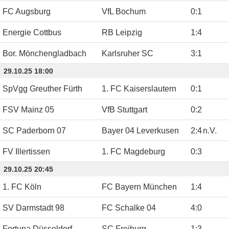
FC Augsburg
VfL Bochum
0
:
1
Energie Cottbus
RB Leipzig
1
:
4
Bor. Mönchengladbach
Karlsruher SC
3
:
1
29.10.25 18:00
SpVgg Greuther Fürth
1. FC Kaiserslautern
0
:
1
FSV Mainz 05
VfB Stuttgart
0
:
2
SC Paderborn 07
Bayer 04 Leverkusen
2
:
4
n.V.
FV Illertissen
1. FC Magdeburg
0
:
3
29.10.25 20:45
1. FC Köln
FC Bayern München
1
:
4
SV Darmstadt 98
FC Schalke 04
4
:
0
Fortuna Düsseldorf
SC Freiburg
1
:
3