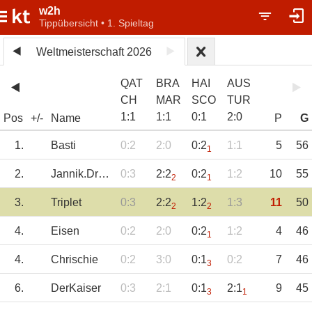
w2h
Tippübersicht • 1. Spieltag
Weltmeisterschaft 2026
QAT
BRA
HAI
AUS
CH
MAR
SCO
TUR
1
:
1
1
:
1
0
:
1
2
:
0
Pos
+/-
Name
P
G
1.
Basti
0:2
2:0
0:2
1:1
5
56
1
2.
Jannik.Drake
0:3
2:2
0:2
1:2
10
55
2
1
3.
Triplet
0:3
2:2
1:2
1:3
11
50
2
2
4.
Eisen
0:2
2:0
0:2
1:2
4
46
1
4.
Chrischie
0:2
3:0
0:1
0:2
7
46
3
6.
DerKaiser
0:3
2:1
0:1
2:1
9
45
3
1