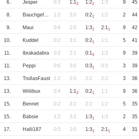
6.
Jesper
0:3
1:1
1:2
1:3
9
45
3
2
8.
Bauchgefühl_FC
1:2
3:0
0:2
1:2
2
44
1
9.
Maui
0:4
2:0
1:3
2:1
9
42
1
1
10.
Kuddel
0:2
3:1
0:2
1:1
5
41
1
11.
Ibrakadabra
0:2
2:1
0:1
1:3
9
39
3
11.
Peppi
0:6
3:0
0:3
0:3
3
39
1
13.
TrullasFaust
1:2
2:0
2:2
2:2
3
36
13.
Wiilibux
0:4
1:1
0:2
1:1
9
36
3
1
15.
Bennet
0:2
3:2
2:2
1:2
5
35
15.
Babsie
1:2
3:2
1:3
1:3
2
35
1
17.
Halli187
0:3
2:0
1:3
2:1
4
31
1
1