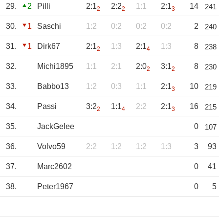
29.
2
Pilli
2:1
2:2
1:1
2:1
14
241
2
2
3
30.
1
Saschi
1:2
0:2
0:2
0:2
2
240
31.
1
Dirk67
2:1
1:3
2:1
1:3
8
238
2
4
32.
Michi1895
1:1
2:1
2:0
3:1
8
230
2
2
33.
Babbo13
1:2
0:3
1:1
2:1
10
219
3
34.
Passi
3:2
1:1
2:2
2:1
16
215
2
4
3
35.
JackGelee
0
107
36.
Volvo59
2:2
1:2
1:2
1:3
3
93
37.
Marc2602
0
41
38.
Peter1967
0
5