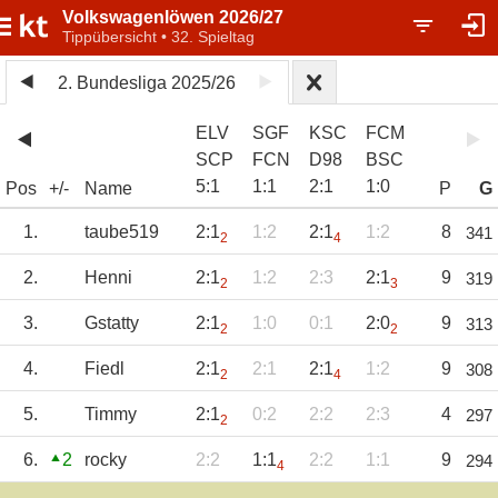
Volkswagenlöwen 2026/27
Tippübersicht • 32. Spieltag
2. Bundesliga 2025/26
ELV
SGF
KSC
FCM
SCP
FCN
D98
BSC
5
:
1
1
:
1
2
:
1
1
:
0
Pos
+/-
Name
P
G
1.
taube519
2:1
1:2
2:1
1:2
8
341
2
4
2.
Henni
2:1
1:2
2:3
2:1
9
319
2
3
3.
Gstatty
2:1
1:0
0:1
2:0
9
313
2
2
4.
Fiedl
2:1
2:1
2:1
1:2
9
308
2
4
5.
Timmy
2:1
0:2
2:2
2:3
4
297
2
6.
2
rocky
2:2
1:1
2:2
1:1
9
294
4