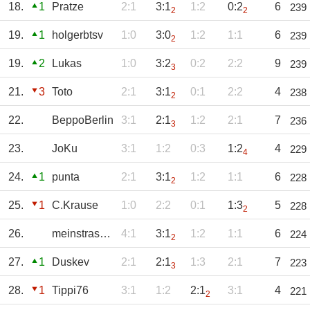
18.
1
Pratze
2:1
3:1
1:2
0:2
6
239
2
2
19.
1
holgerbtsv
1:0
3:0
1:2
1:1
6
239
2
19.
2
Lukas
1:0
3:2
0:2
2:2
9
239
3
21.
3
Toto
2:1
3:1
0:1
2:2
4
238
2
22.
BeppoBerlin
3:1
2:1
1:2
2:1
7
236
3
23.
JoKu
3:1
1:2
0:3
1:2
4
229
4
24.
1
punta
2:1
3:1
1:2
1:1
6
228
2
25.
1
C.Krause
1:0
2:2
0:1
1:3
5
228
2
26.
meinstrasse58
4:1
3:1
1:2
1:1
6
224
2
27.
1
Duskev
2:1
2:1
1:3
2:1
7
223
3
28.
1
Tippi76
3:1
1:2
2:1
3:1
4
221
2