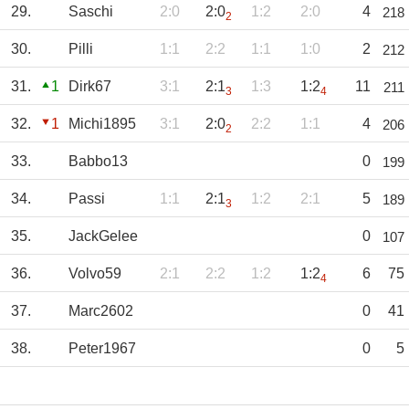
29.
Saschi
2:0
2:0
1:2
2:0
4
218
2
30.
Pilli
1:1
2:2
1:1
1:0
2
212
31.
1
Dirk67
3:1
2:1
1:3
1:2
11
211
3
4
32.
1
Michi1895
3:1
2:0
2:2
1:1
4
206
2
33.
Babbo13
0
199
34.
Passi
1:1
2:1
1:2
2:1
5
189
3
35.
JackGelee
0
107
36.
Volvo59
2:1
2:2
1:2
1:2
6
75
4
37.
Marc2602
0
41
38.
Peter1967
0
5