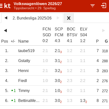
Volkswagenlöwen 2026/27
Tippübersicht • 29. Spieltag
2. Bundesliga 2025/26
FCN
SCP
BOC
ELV
SGD
FCM
BTSV
S04
0
:
2
4
:
3
4
:
1
1
:
2
Pos
+/-
Name
P
G
1.
taube519
2:1
2:1
1:2
2:1
7
318
3
2.
Gstatty
1:0
3:1
1:1
1:1
4
288
2
3.
Henni
2:1
3:2
1:2
2:1
3
283
3
4.
Fiedl
1:0
3:0
2:3
2:2
2
276
2
5.
1
Timmy
2:1
1:0
0:2
1:1
7
272
3
6.
1
BettinaMeyer
2:1
3:0
1:3
1:3
8
271
2
2