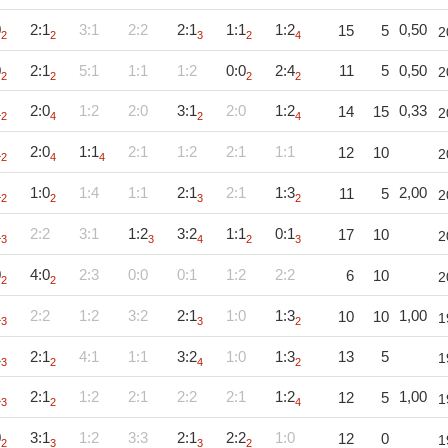
0
2:1
3:1
2:2
2:1
1:1
1:2
0,50
15
5
2
2
2
3
2
4
0
2:1
5:1
1:1
1:2
0:0
2:4
11
5
0,50
2
2
2
2
2
1
2:0
1:2
2:0
3:1
2:0
1:2
0,33
14
15
2
2
4
2
4
1
2:0
1:1
2:1
1:2
2:1
1:1
12
10
2
2
4
4
1
1:0
1:4
1:1
2:1
2:1
1:3
2,00
11
5
2
2
2
3
2
1
2:2
3:1
1:2
3:2
1:1
0:1
17
10
2
3
3
4
2
3
0
4:0
2:3
0:0
0:1
1:2
2:2
6
10
2
2
2
1
2:2
1:2
3:2
2:1
1:0
1:3
1,00
10
10
1
3
3
2
1
2:1
4:1
1:1
3:2
1:0
1:3
13
5
1
3
2
4
2
1
2:1
1:2
2:1
2:2
2:1
1:2
1,00
12
5
1
3
2
4
0
3:1
1:2
3:3
2:1
2:2
1:0
12
0
1
2
3
3
2