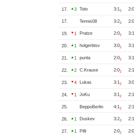
Toto
3:1
2:
17.
3
2
17.
Tennis08
3:2
2:
3
Pratze
2:0
3:
19.
1
2
holgerbtsv
3:0
3:
20.
1
2
punta
2:0
3:
21.
1
2
C.Krause
2:0
2:
22.
2
2
Lukas
3:1
3:
23.
4
2
JoKu
3:1
2:
24.
1
2
25.
BeppoBerlin
4:1
2:
2
Duskev
3:2
2:
26.
1
3
Pilli
2:0
2:
27.
1
2