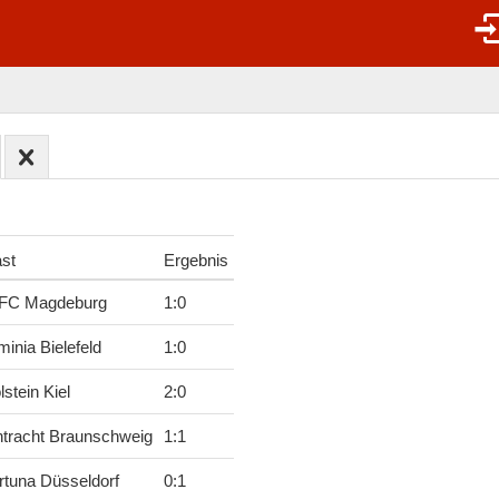
st
Ergebnis
 FC Magdeburg
1
:
0
minia Bielefeld
1
:
0
lstein Kiel
2
:
0
ntracht Braunschweig
1
:
1
rtuna Düsseldorf
0
:
1