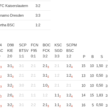
 FC Kaiserslautern
3
:
2
namo Dresden
3
:
3
rtha BSC
1
:
2
4
D98
SCP
FCN
BOC
KSC
SCPM
SC
KIE
BTSV
F95
FCK
SGD
BSC
0
2
:
0
1
:
1
0
:
1
3
:
2
3
:
3
1
:
2
P
B
S
1
3:1
3:1
2:1
2:1
2:1
1:2
15
10
1,50
2
3
3
3
4
1
3:1
2:1
2:1
3:1
1:2
1:2
0,50
13
10
2
2
3
2
4
1
3:2
3:0
2:1
1:0
2:1
2:1
0,50
10
10
2
3
2
3
0
2:0
2:1
1:1
1:2
1:1
1:2
14
15
1,83
2
2
4
2
4
1
3:2
3:1
2:2
2:1
1:1
1:2
0,50
16
5
2
3
2
3
2
4