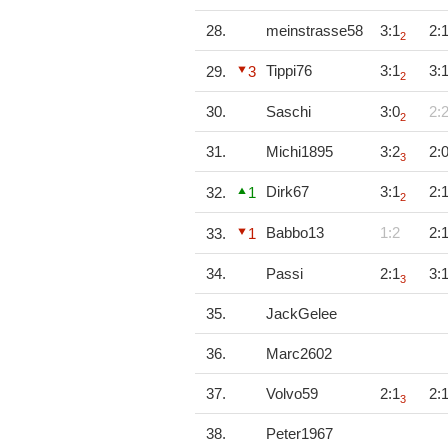
28.
meinstrasse58
3:1
2:
2
Tippi76
3:1
3:
29.
3
2
30.
Saschi
3:0
2:
2
31.
Michi1895
3:2
2:
3
Dirk67
3:1
2:
32.
1
2
Babbo13
1:2
2:
33.
1
34.
Passi
2:1
3:
3
35.
JackGelee
36.
Marc2602
37.
Volvo59
2:1
2:
3
38.
Peter1967