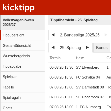
Volkswagenlöwen
Tippübersicht • 25. Spieltag
2026/27
2. Bundesliga 2025/26
Tippübersicht
Gesamtübersicht
25. Spieltag
Bonus
Wunschergebnis
Termin
Heim
Ga
Tippabgabe
06.03.26 18:30
SV Elversberg
1.
Spielplan
06.03.26 18:30
FC Schalke 04
Ar
Tabelle
07.03.26 13:00
SV Darmstadt 98
Ho
07.03.26 13:00
SC Paderborn 07
Ei
Spielregeln
07.03.26 13:00
1. FC Nürnberg
Fo
Chats