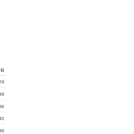
G
78
48
46
42
40