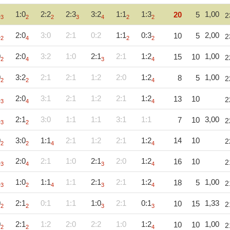
1
1:0
2:2
2:3
3:2
1:1
1:3
1,00
20
5
2
3
2
2
3
4
2
2
1
2:0
3:0
2:1
0:2
1:1
0:3
2,00
10
5
2
2
4
2
2
0
2:0
3:2
1:0
2:1
2:1
1:2
1,00
15
10
2
2
4
3
4
0
3:2
2:1
2:1
1:2
2:0
1:2
1,00
8
5
2
2
2
4
1
2:0
3:1
2:1
1:2
2:1
1:2
13
10
2
3
4
4
1
2:1
3:0
1:1
1:1
3:1
1:1
3,00
7
10
2
3
2
0
3:0
1:1
2:1
1:2
2:1
1:2
14
10
2
2
2
4
4
1
2:0
2:1
1:0
2:1
2:0
1:2
16
10
2
3
4
3
4
1
1:0
1:1
1:1
2:1
2:1
1:2
1,00
18
5
2
3
2
4
3
4
0
2:1
0:1
1:1
1:0
2:1
0:1
1,33
10
15
2
2
2
3
3
0
2:1
1:2
2:0
2:2
1:0
1:2
1,00
10
10
2
2
2
4