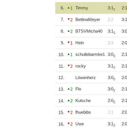
6.
Timmy
3:1
2:
1
2
7.
BettinaMeyer
2:2
3:
2
8.
BTSVMicha40
3:1
3:
2
2
9.
Hein
2:3
2:
1
schullebarmke1
3:0
2:
10.
1
2
rocky
3:1
2:
11.
2
2
12.
Löwenherz
3:0
2:
2
Flo
3:0
2:
13.
2
2
Kutsche
2:0
2:
14.
2
2
fhuebibs
1:1
2:
15.
2
Uwe
3:1
2:
16.
2
2