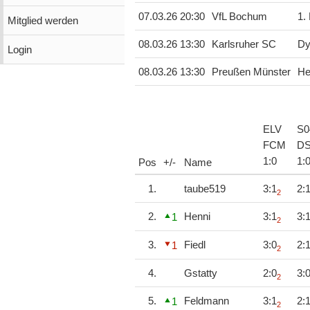
07.03.26 20:30
VfL Bochum
1.
Mitglied werden
08.03.26 13:30
Karlsruher SC
Dy
Login
08.03.26 13:30
Preußen Münster
He
ELV
S0
FCM
D
1
:
0
1
:
Pos
+/-
Name
1.
taube519
3:1
2:
2
2.
Henni
3:1
3:
1
2
3.
Fiedl
3:0
2:
1
2
4.
Gstatty
2:0
3:
2
5.
Feldmann
3:1
2:
1
2