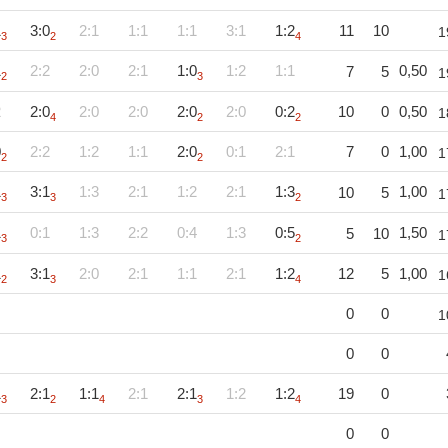
1
3:0
2:1
1:1
1:1
3:1
1:2
11
10
1
3
2
4
1
2:2
2:0
2:1
1:0
1:2
1:1
0,50
7
5
1
2
3
2
2:0
2:0
2:0
2:0
2:0
0:2
10
0
0,50
1
4
2
2
0
2:2
1:2
1:1
2:0
0:1
2:1
7
0
1,00
1
2
2
1
3:1
1:3
2:1
1:2
2:1
1:3
1,00
10
5
1
3
3
2
1
0:1
1:3
2:2
0:4
1:3
0:5
1,50
5
10
1
3
2
1
3:1
2:0
2:1
1:1
2:1
1:2
12
5
1,00
1
2
3
4
0
0
1
0
0
1
2:1
1:1
2:1
2:1
1:2
1:2
19
0
3
2
4
3
4
0
0