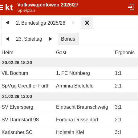
Volkswagenlöwen 2026/27
Spielplan
2. Bundesliga 2025/26
23. Spieltag
Bonus
Heim
Gast
Ergebnis
20.02.26 18:30
VfL Bochum
1. FC Nürnberg
1
:
1
SpVgg Greuther Fürth
Arminia Bielefeld
2
:
1
21.02.26 13:00
SV Elversberg
Eintracht Braunschweig
3
:
1
SV Darmstadt 98
Fortuna Düsseldorf
2
:
1
Karlsruher SC
Holstein Kiel
3
:
1