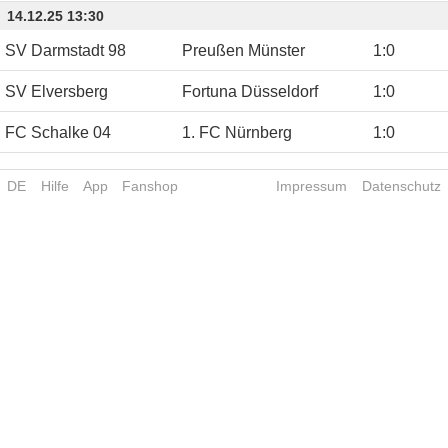
14.12.25 13:30
SV Darmstadt 98
Preußen Münster
1
:
0
SV Elversberg
Fortuna Düsseldorf
1
:
0
FC Schalke 04
1. FC Nürnberg
1
:
0
DE
Hilfe
App
Fanshop
Impressum
Datenschutz