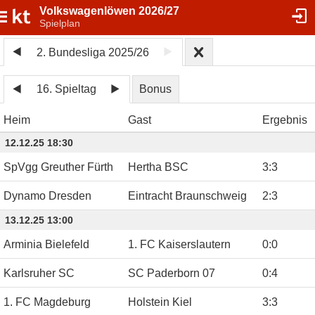
Volkswagenlöwen 2026/27
Spielplan
2. Bundesliga 2025/26
16. Spieltag
Bonus
Heim
Gast
Ergebnis
12.12.25 18:30
SpVgg Greuther Fürth
Hertha BSC
3
:
3
Dynamo Dresden
Eintracht Braunschweig
2
:
3
13.12.25 13:00
Arminia Bielefeld
1. FC Kaiserslautern
0
:
0
Karlsruher SC
SC Paderborn 07
0
:
4
1. FC Magdeburg
Holstein Kiel
3
:
3