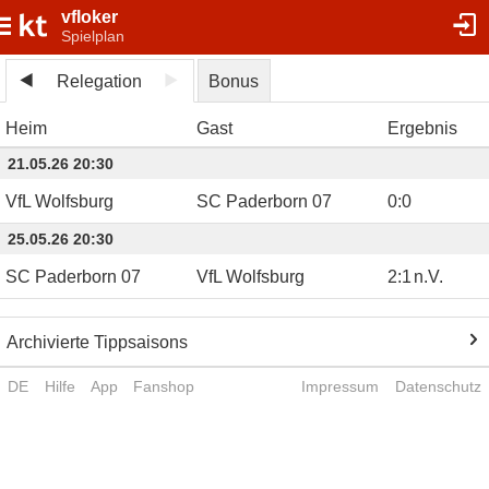
vfloker
Spielplan
Relegation
Bonus
Heim
Gast
Ergebnis
21.05.26 20:30
VfL Wolfsburg
SC Paderborn 07
0
:
0
25.05.26 20:30
SC Paderborn 07
VfL Wolfsburg
2
:
1
n.V.
Archivierte Tippsaisons
DE
Hilfe
App
Fanshop
Impressum
Datenschutz