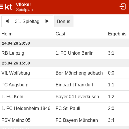
vfloker
Spielplan
31. Spieltag
Bonus
Heim
Gast
Ergebnis
24.04.26 20:30
RB Leipzig
1. FC Union Berlin
3
:
1
25.04.26 15:30
VfL Wolfsburg
Bor. Mönchengladbach
0
:
0
FC Augsburg
Eintracht Frankfurt
1
:
1
1. FC Köln
Bayer 04 Leverkusen
1
:
2
1. FC Heidenheim 1846
FC St. Pauli
2
:
0
FSV Mainz 05
FC Bayern München
3
:
4