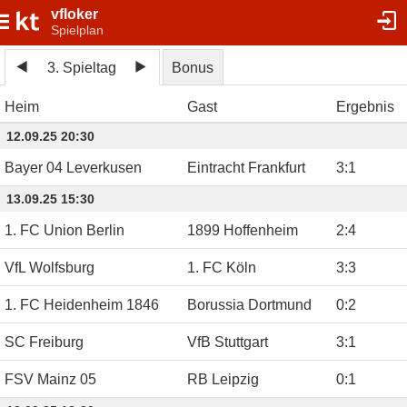
vfloker
Spielplan
3. Spieltag
Bonus
Heim
Gast
Ergebnis
12.09.25 20:30
Bayer 04 Leverkusen
Eintracht Frankfurt
3
:
1
13.09.25 15:30
1. FC Union Berlin
1899 Hoffenheim
2
:
4
VfL Wolfsburg
1. FC Köln
3
:
3
1. FC Heidenheim 1846
Borussia Dortmund
0
:
2
SC Freiburg
VfB Stuttgart
3
:
1
FSV Mainz 05
RB Leipzig
0
:
1