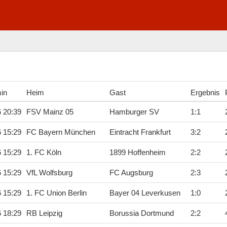
min
Heim
Gast
Ergebnis
6 20:39
FSV Mainz 05
Hamburger SV
1
:
1
6 15:29
FC Bayern München
Eintracht Frankfurt
3
:
2
6 15:29
1. FC Köln
1899 Hoffenheim
2
:
2
6 15:29
VfL Wolfsburg
FC Augsburg
2
:
3
6 15:29
1. FC Union Berlin
Bayer 04 Leverkusen
1
:
0
6 18:29
RB Leipzig
Borussia Dortmund
2
:
2