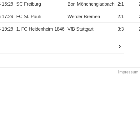
6 15:29
SC Freiburg
Bor. Mönchengladbach
2
:
1
6 17:29
FC St. Pauli
Werder Bremen
2
:
1
6 19:29
1. FC Heidenheim 1846
VfB Stuttgart
3
:
3
Impressum